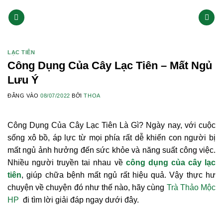
Bỏ
qua
nội
dung
LẠC TIÊN
Công Dụng Của Cây Lạc Tiên – Mất Ngủ
Lưu Ý
ĐĂNG VÀO
08/07/2022
BỞI
THOA
Công Dụng Của Cây Lạc Tiên Là Gì? Ngày nay, với cuộc
sống xô bồ, áp lực từ mọi phía rất dễ khiến con người bị
mất ngủ ảnh hưởng đến sức khỏe và năng suất công việc.
Nhiều người truyền tai nhau về
công dụng của cây lạc
tiên
, giúp chữa bệnh mất ngủ rất hiệu quả. Vậy thực hư
chuyện về chuyện đó như thế nào, hãy cùng
Trà Thảo Mộc
HP
đi tìm lời giải đáp ngay dưới đây.