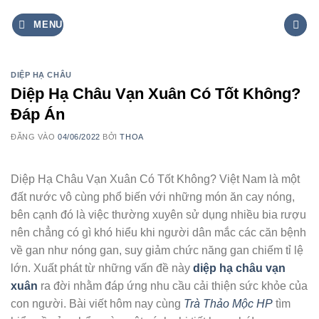
Bỏ
MENU
qua
nội
dung
DIỆP HẠ CHÂU
Diệp Hạ Châu Vạn Xuân Có Tốt Không?
Đáp Án
ĐĂNG VÀO
04/06/2022
BỞI
THOA
Diệp Hạ Châu Vạn Xuân Có Tốt Không? Việt Nam là một
đất nước vô cùng phổ biến với những món ăn cay nóng,
bên cạnh đó là việc thường xuyên sử dụng nhiều bia rượu
nên chẳng có gì khó hiểu khi người dân mắc các căn bệnh
về gan như nóng gan, suy giảm chức năng gan chiếm tỉ lệ
lớn. Xuất phát từ những vấn đề này
diệp hạ châu vạn
xuân
ra đời nhằm đáp ứng nhu cầu cải thiện sức khỏe của
con người. Bài viết hôm nay cùng
Trà Thảo Mộc HP
tìm