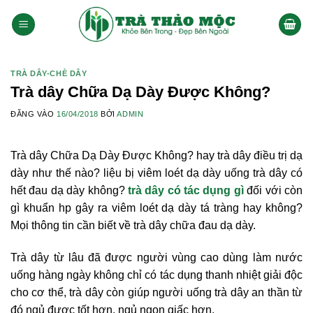
Bỏ
qua
nội
dung
TRÀ DÂY-CHÈ DÂY
Trà dây Chữa Dạ Dày Được Không?
ĐĂNG VÀO
16/04/2018
BỞI
ADMIN
Trà dây Chữa Dạ Dày Được Không? hay trà dây điều trị dạ
dày như thế nào? liệu bị viêm loét dạ dày uống trà dây có
hết đau dạ dày không?
trà dây có tác dụng gì
đối với còn
gì khuẩn hp gây ra viêm loét dạ dày tá tràng hay không?
Mọi thông tin cần biết về trà dây chữa đau dạ dày.
Trà dây từ lâu đã được người vùng cao dùng làm nước
uống hàng ngày không chỉ có tác dụng thanh nhiệt giải độc
cho cơ thể, trà dây còn giúp người uống trà dây an thần từ
đó ngủ được tốt hơn, ngủ ngon giấc hơn.