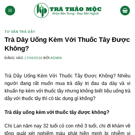
Bỏ
qua
nội
dung
TƯ VẤN TRÀ DÂY
Trà Dây Uống Kèm Với Thuốc Tây Được
Không?
ĐĂNG VÀO
17/04/2018
BỞI
ADMIN
Trà Dây Uống Kèm Với Thuốc Tây Được Không? Nhiều
người đang rất muốn mua trà dây trị đau dạ dày và vi
khuẩn hp kèm với thuốc tây nhưng không biết liệu uống trà
dây với thuốc tây thì có tác dụng gì không?
Trà dây uống kèm với thuốc tây được không?
Chị Lan năm nay 32 tuổi có con nhỏ 3 tuổi, chị đi khám về
tổng quát xét nghiệm máu phát hiện mịnh bị nhiễm vi