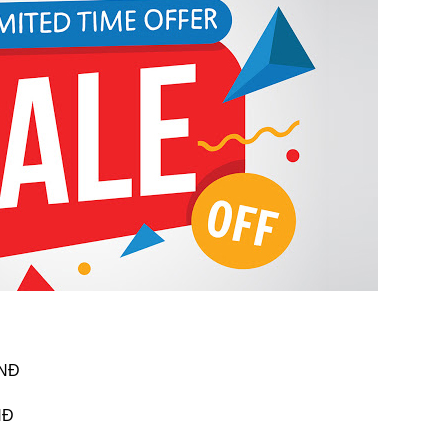
VNĐ
NĐ