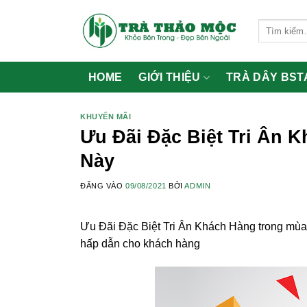
Bỏ
qua
Tìm
kiếm:
nội
dung
HOME
GIỚI THIỆU
TRÀ DÂY BST
KHUYẾN MÃI
Ưu Đãi Đặc Biệt Tri Ân 
Này
ĐĂNG VÀO
09/08/2021
BỞI
ADMIN
Ưu Đãi Đặc Biệt Tri Ân Khách Hàng trong mùa 
hấp dẫn cho khách hàng