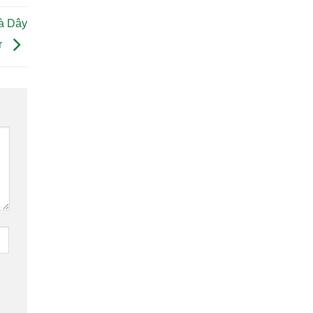
à Dây
r