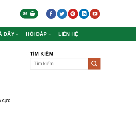
0
₫
À DÂY
HỎI ĐÁP
LIÊN HỆ
TÌM KIẾM
à cực