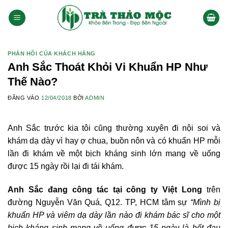
Bỏ
qua
nội
dung
PHẢN HỒI CỦA KHÁCH HÀNG
Anh Sắc Thoát Khỏi Vi Khuẩn HP Như
Thế Nào?
ĐĂNG VÀO
12/04/2018
BỞI
ADMIN
Anh Sắc trước kia tôi cũng thường xuyên đi nội soi và
khám dạ dày vì hay ợ chua, buồn nôn và có khuẩn HP mỗi
lần đi khám về một bịch kháng sinh lớn mang về uống
được 15 ngày rồi lại đi tái khám.
Anh Sắc đang công tác tại công ty Việt Long
trên
đường Nguyễn Văn Quá, Q12. TP, HCM tâm sự
“Mình bị
khuẩn HP và viêm dạ dày lần nào đi khám bác sĩ cho một
bịch kháng sinh mang về uống được 15 ngày là hết đau