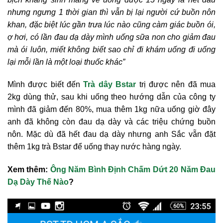
nhưng ngưng 1 thời gian thì vẫn bị lại người cứ buồn nôn
khan, đặc biệt lúc gần trưa lúc nào cũng càm giác buồn ói,
ợ hơi, có lần đau dạ dày mình uống sữa non cho giảm đau
mà ói luôn, miết không biết sao chỉ đi khám uống đi uống
lại mỗi lần là một loại thuốc khác”
Mình được biết đến
Trà dây Bstar
trị được nên đã mua
2kg dùng thử, sau khi uống theo hướng dẫn của công ty
mình đã giảm đến 80%, mua thêm 1kg nữa uống giờ đây
anh đã không còn đau dạ dày và các triệu chứng buồn
nôn. Mặc dù đã hết đau dạ dày nhưng anh Sắc vẵn đặt
thêm 1kg trà Bstar để uống thay nước hàng ngày.
Xem thêm:
Ông Năm Bình Định Chấm Dứt 20 Năm Đau
Dạ Dày Thế Nào
?