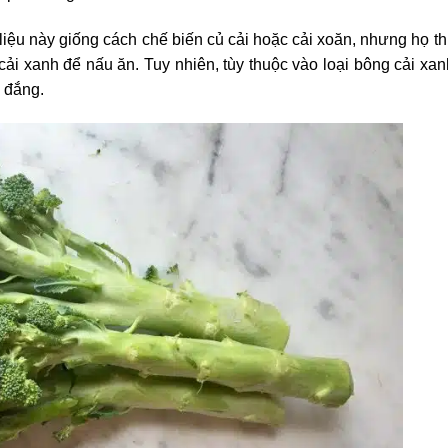
̣u này giống cách chế biến củ cải hoặc cải xoăn, nhưng họ t
 cải xanh để nấu ăn. Tuy nhiên, tùy thuộc vào loại bông cải xa
ỳ đắng.