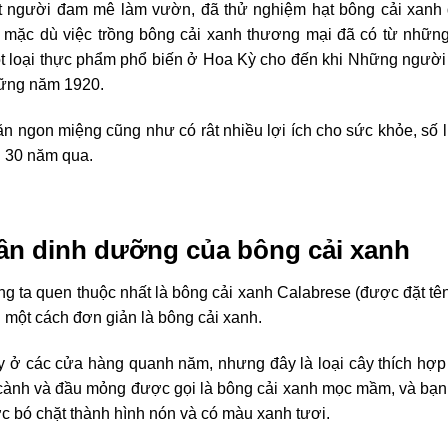
t người đam mê làm vườn, đã thử nghiệm hạt bông cải xanh
mặc dù việc trồng bông cải xanh thương mại đã có từ nhữn
̀ một loại thực phẩm phổ biến ở Hoa Kỳ cho đến khi Những ngườ
ững năm 1920.
n ngon miệng cũng như có rât nhiều lợi ích cho sức khỏe, số 
ng 30 năm qua.
hần dinh dưỡng của bông cải xanh
g ta quen thuộc nhất là bông cải xanh Calabrese (được đặt tê
 một cách đơn giản là bông cải xanh.
ày ở các cửa hàng quanh năm, nhưng đây là loại cây thích hợp
ều cành và đầu mỏng được gọi là bông cải xanh mọc mầm, và bạ
 bó chặt thành hình nón và có màu xanh tươi.