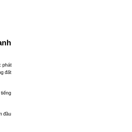
canh
 phát
ng đất
 tiếng
ần đầu