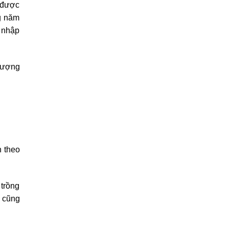
 được
g năm
i nhập
lượng
n theo
 trồng
n cũng