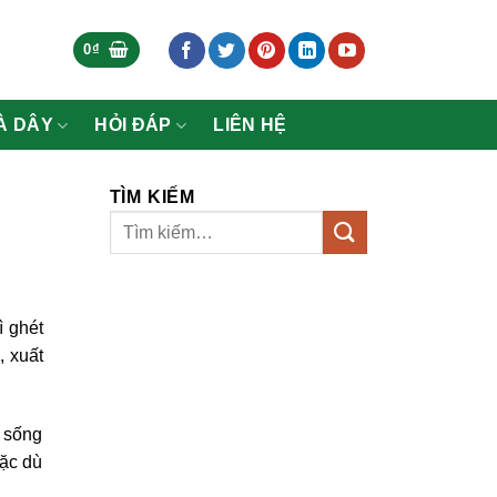
0
₫
À DÂY
HỎI ĐÁP
LIÊN HỆ
TÌM KIẾM
ì ghét
 xuất
 sống
mặc dù