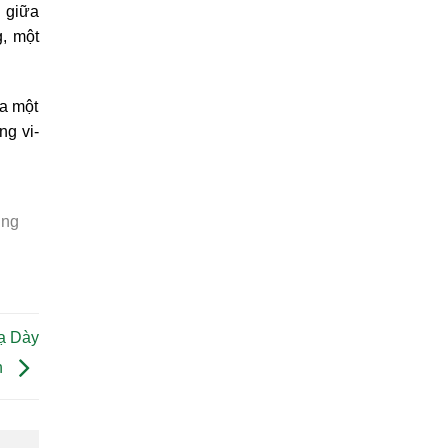
i giữa
g, một
ừa một
ng vi-
ing
ạ Dày
h