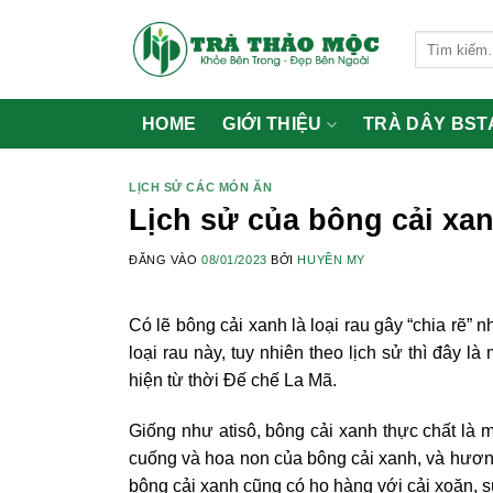
Bỏ
qua
Tìm
kiếm:
nội
dung
HOME
GIỚI THIỆU
TRÀ DÂY BST
LỊCH SỬ CÁC MÓN ĂN
Lịch sử của bông cải xa
ĐĂNG VÀO
08/01/2023
BỞI
HUYỀN MY
Có lẽ bông cải xanh là loại rau gây “chia rẽ” n
loại rau này, tuy nhiên theo lịch sử thì đây 
hiện từ thời Đế chế La Mã.
Giống như atisô, bông cải xanh thực chất là mộ
cuống và hoa non của bông cải xanh, và hương 
bông cải xanh cũng có họ hàng với cải xoăn, sú