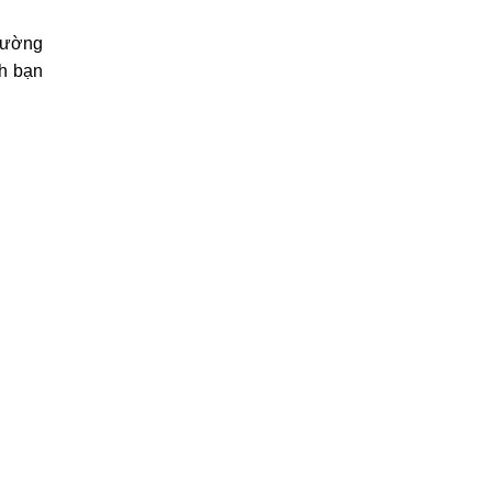
hường
nh bạn