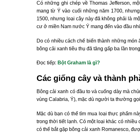
Có những ghi chép về Thomas Jefferson, mộ
mang từ Ý vào cuối những năm 1700, nhưng 
1500, nhưng loại cây này đã không phải la
cư ở miền Nam nước Ý mang đến vào đầu nh
Do có nhiều cách chế biến thành những món ă
bông cải xanh tiêu thụ đã tăng gấp ba lần tro
Đọc tiếp:
Bột Graham là gì?
Các giống cây và thành p
Bông cải xanh có đầu to và cuống dày mà chún
vùng Calabria, Ý), mặc dù người ta thường gọi
Mặc dù bạn có thể tìm mua loại thực phẩm n
trong thời tiết lạnh. Có một loại khác có nhi
có thể bắt gặp bông cải xanh Romanesco, được