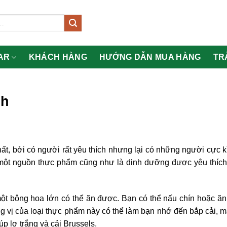
AR
KHÁCH HÀNG
HƯỚNG DẪN MUA HÀNG
TR
nh
hất, bởi có người rất yêu thích nhưng lại có những người cực k
là một nguồn thực phẩm cũng như là dinh dưỡng được yêu thích,
t bông hoa lớn có thể ăn được. Bạn có thể nấu chín hoặc ăn
vị của loại thực phẩm này có thể làm bạn nhớ đến bắp cải, 
p lơ trắng và cải Brussels.