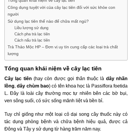
Tổng quan khái niệm về cây lạc tiên
Công dụng tuyệt vời của cây lạc tiên đối với sức khỏe con
người
Sử dụng lạc tiên thế nào để chữa mất ngủ?
Liều lượng sử dụng
Cách pha trà lạc tiên
Cách nấu trà lạc tiên
Trà Thảo Mộc HP – Đơn vị uy tín cung cấp các loại trà chất
lượng
Tổng quan khái niệm về cây lạc tiên
Cây lạc tiên
(hay còn được gọi thân thuộc là
dây nhãn
lồng
,
dây chùm bao
) có tên khoa học là Passiflora foetida
L. Đây là loài cây thường mọc tự nhiên bên các bờ bụi,
ven sông suối, có sức sống mãnh liệt và bền bỉ.
Tuy chỉ giống như một loại cỏ dại song cây thuốc này có
tác dụng phòng bệnh và chữa bệnh hiệu quả, được cả
Đông và Tây y sử dụng từ hàng trăm năm nay.