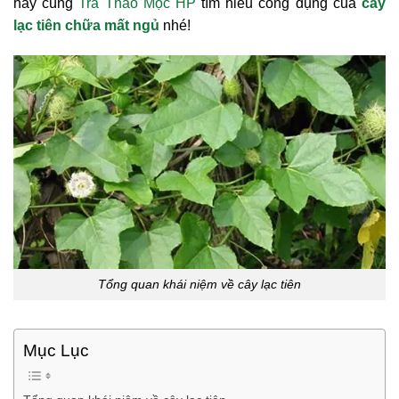
hãy cùng
Trà Thảo Mộc HP
tìm hiểu công dụng của
cây
lạc tiên chữa mất ngủ
nhé!
Tổng quan khái niệm về cây lạc tiên
Mục Lục