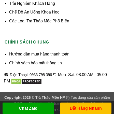
Trải Nghiệm Khách Hàng
Chế Độ Ăn Uống Khoa Học
Các Loại Trà Thảo Mộc Phổ Biến
CHÍNH SÁCH CHUNG
Hướng dẫn mua hàng thanh toán
Chính sách bảo mật thông tin
☎ Điện Thoại: 0933 798 396
⏰ Mon -Sat: 08:00 AM - 05:00
PM
Copyright 2026 ©
Trà Thảo Mộc HP
(*) Tác dụng của sản phẩm
có thể thay đổi tuỳ theo thể trạng mỗi người. Sản phẩm này
Chat Zalo
Đặt Hàng Nhanh
không phải là thuốc không có tác dụng thay thế thuốc.