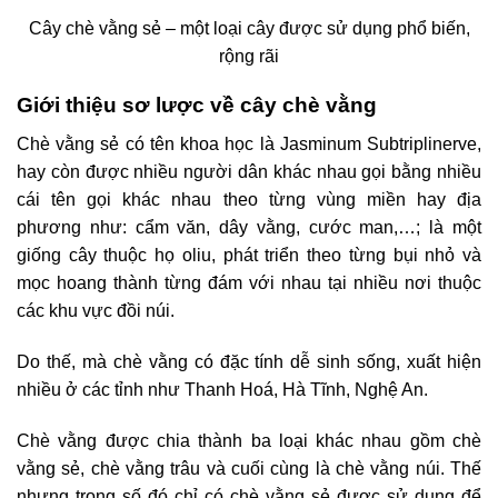
Cây chè vằng sẻ – một loại cây được sử dụng phổ biến,
rộng rãi
Giới thiệu sơ lược về cây chè vằng
Chè vằng sẻ có tên khoa học là Jasminum Subtriplinerve,
hay còn được nhiều người dân khác nhau gọi bằng nhiều
cái tên gọi khác nhau theo từng vùng miền hay địa
phương như: cẩm văn, dây vằng, cước man,…; là một
giống cây thuộc họ oliu, phát triển theo từng bụi nhỏ và
mọc hoang thành từng đám với nhau tại nhiều nơi thuộc
các khu vực đồi núi.
Do thế, mà chè vằng có đặc tính dễ sinh sống, xuất hiện
nhiều ở các tỉnh như Thanh Hoá, Hà Tĩnh, Nghệ An.
Chè vằng được chia thành ba loại khác nhau gồm chè
vằng sẻ, chè vằng trâu và cuối cùng là chè vằng núi. Thế
nhưng trong số đó chỉ có chè vằng sẻ được sử dụng để