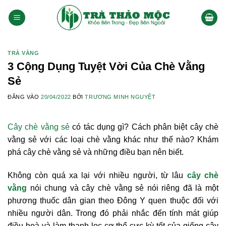
Bỏ
qua
nội
dung
TRÀ VẰNG
3 Cộng Dụng Tuyệt Vời Của Chè Vằng
Sẻ
ĐĂNG VÀO
20/04/2022
BỞI
TRƯƠNG MINH NGUYỆT
Cây chè vằng sẻ
có tác dụng gì? Cách phân biệt cây chè
vằng sẻ với các loại chè vằng khác như thế nào? Khám
phá cây chè vằng sẻ và những điều bạn nên biết.
Không còn quá xa lại với nhiều người, từ lâu
cây chè
vằng
nói chung và cây chè vằng sẻ nói riêng đã là một
phương thuốc dân gian theo Đông Y quen thuộc đối với
nhiều người dân. Trong đó phải nhắc đến tính mát giúp
điều hoà và làm thanh lọc cơ thể cực kỳ tốt của giống cây