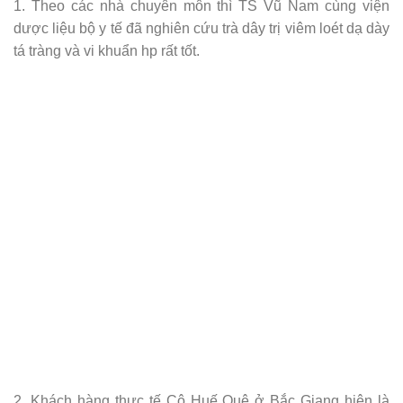
1. Theo các nhà chuyên môn thì TS Vũ Nam cùng viện
dược liệu bộ y tế đã nghiên cứu trà dây trị viêm loét dạ dày
tá tràng và vi khuẩn hp rất tốt.
2. Khách hàng thực tế Cô Huế Quê ở Bắc Giang hiện là