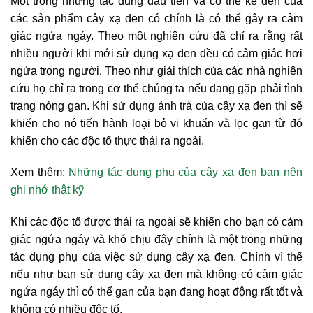
Một trong những tác dụng đầu tiên và có thể kể đến của
các sản phẩm cây xạ đen có chính là có thể gây ra cảm
giác ngứa ngáy. Theo một nghiên cứu đã chỉ ra rằng rất
nhiều người khi mới sử dụng xạ đen đều có cảm giác hơi
ngứa trong người. Theo như giải thích của các nhà nghiên
cứu họ chỉ ra trong cơ thể chúng ta nếu đang gặp phải tình
trạng nóng gan. Khi sử dụng ảnh trà của cây xạ đen thì sẽ
khiến cho nó tiến hành loại bỏ vi khuẩn và lọc gan từ đó
khiến cho các độc tố thực thải ra ngoài.
Xem thêm:
Những tác dụng phụ của cây xạ đen bạn nên
ghi nhớ thật kỹ
Khi các độc tố được thải ra ngoài sẽ khiến cho bạn có cảm
giác ngứa ngáy và khó chịu đây chính là một trong những
tác dụng phụ của việc sử dụng cây xạ đen. Chính vì thế
nếu như bạn sử dụng cây xạ đen mà không có cảm giác
ngứa ngáy thì có thể gan của bạn đang hoạt động rất tốt và
không có nhiều độc tố.