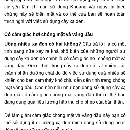
cứ yên tâm chỉ cần sử dụng Khoảng vài ngày thì triệu
chứng này sẽ biến mất và cơ thể của bạn sẽ hoàn toàn
thích nghi với việc sử dụng cây xạ đen.
Có cảm giác hơi chóng mặt và váng đầu
Uống nhiều xạ đen có hại không
? Câu trả lời là có một
tình trạng nữa xảy ra khá phổ biến của những người sử
dụng cây xạ đen đó chính là có cảm giác hơi chóng mặt và
váng đầu. Được biết trong cây xạ đen có rất nhiều các
thành phần dưỡng chất do đó việc sử dụng quá nhiều sẽ
khiến cho bạn cảm thấy khó chịu dẫn đến tình trạng chóng
mặt váng đầu. Cho nên nếu như bạn đang sử dụng cây xạ
đen mà có cảm giác chóng mặt váng đầu thì có thể bạn
đang dùng quá liều lượng hấp thụ cho phép của bản thân.
Để làm giảm cảm giác chóng mặt và váng đầu này bạn có
thể sử dụng ít đi lượng xạ đen mình đang sử dụng hoặc
dùng ít hơn 70g xạ đen mỗi ngày.