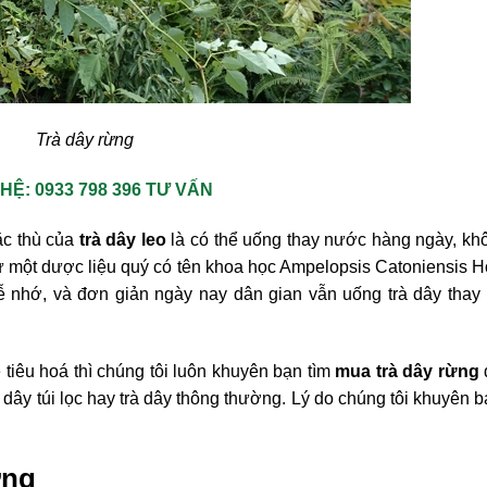
Trà dây rừng
 HỆ: 0933 798 396 TƯ VẤN
đặc thù của
trà dây leo
là có thể uống thay nước hàng ngày, kh
ừ một dược liệu quý có tên khoa học Ampelopsis Catoniensis 
dễ nhớ, và đơn giản ngày nay dân gian vẫn uống trà dây tha
iêu hoá thì chúng tôi luôn khuyên bạn tìm
mua trà dây rừng
dây túi lọc hay trà dây thông thường. Lý do chúng tôi khuyên 
ừng