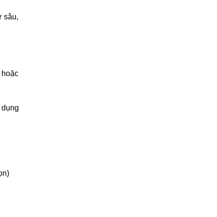
ừ sâu,
o hoặc
c dụng
ọn)