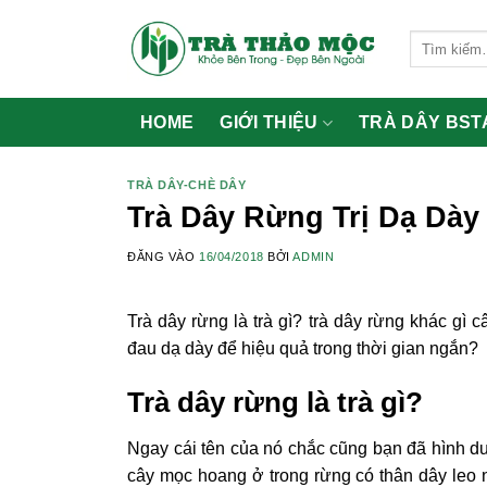
Bỏ
qua
Tìm
kiếm:
nội
dung
HOME
GIỚI THIỆU
TRÀ DÂY BST
TRÀ DÂY-CHÈ DÂY
Trà Dây Rừng Trị Dạ Dà
ĐĂNG VÀO
16/04/2018
BỞI
ADMIN
Trà dây rừng là trà gì? trà dây rừng khác gì 
đau dạ dày để hiệu quả trong thời gian ngắn?
Trà dây rừng là trà gì?
Ngay cái tên của nó chắc cũng bạn đã hình du
cây mọc hoang ở trong rừng có thân dây leo 