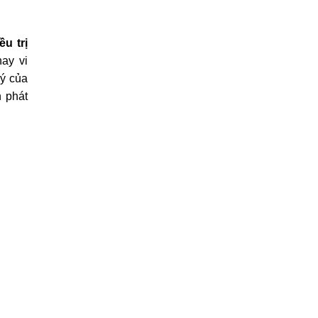
ều trị
ay vi
uý của
 phát