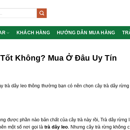
AR
KHÁCH HÀNG
HƯỚNG DẪN MUA HÀNG
TR
y Tốt Không? Mua Ở Đâu Uy Tín
cây trà dây leo thông thường bạn có nên chọn cây trà dây rừng 
ng được phần nào bản chất của cây trà này rồi, Trà dây rừng l
nên một số nơi gọi là
trà dây leo
. Nhưng cây trà rừng không c