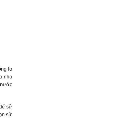
ông lo
Họ nho
y nước
để sử
bạn sử