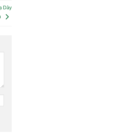
ạ Dày
n