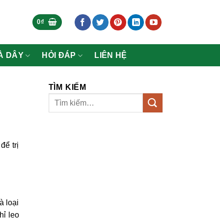
0
₫
À DÂY
HỎI ĐÁP
LIÊN HỆ
TÌM KIẾM
để trị
à loại
hỉ leo