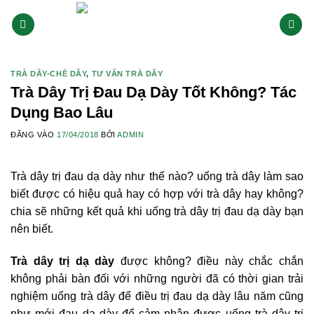
Bỏ
qua
nội
dung
TRÀ DÂY-CHÈ DÂY
,
TƯ VẤN TRÀ DÂY
Trà Dây Trị Đau Dạ Dày Tốt Không? Tác
Dụng Bao Lâu
ĐĂNG VÀO
17/04/2018
BỞI
ADMIN
Trà dây trị đau dạ dày như thế nào? uống trà dây làm sao
biết được có hiệu quả hay có hợp với trà dây hay không?
chia sẽ những kết quả khi uống trà dây trị đau dạ dày bạn
nên biết.
Trà dây trị dạ dày
được không? điều này chắc chắn
không phải bàn đối với những người đã có thời gian trải
nghiệm uống trà dây để điều trị đau dạ dày lâu năm cũng
như mới đau dạ dày để cảm nhận được uống trà dây trị