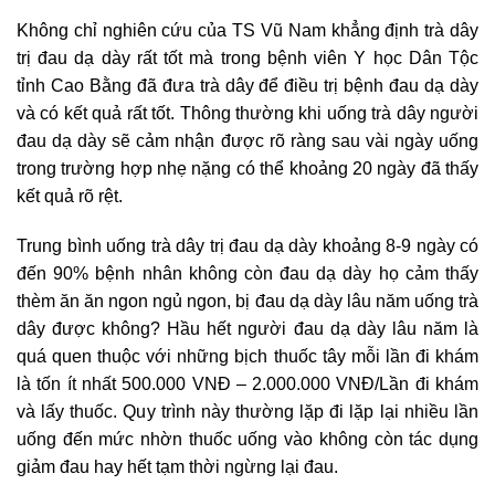
Không chỉ nghiên cứu của TS Vũ Nam khẳng định trà dây
trị đau dạ dày rất tốt mà trong bệnh viên Y học Dân Tộc
tỉnh Cao Bằng đã đưa trà dây để điều trị bệnh đau dạ dày
và có kết quả rất tốt. Thông thường khi uống trà dây người
đau dạ dày sẽ cảm nhận được rõ ràng sau vài ngày uống
trong trường hợp nhẹ nặng có thể khoảng 20 ngày đã thấy
kết quả rõ rệt.
Trung bình uống trà dây trị đau dạ dày khoảng 8-9 ngày có
đến 90% bệnh nhân không còn đau dạ dày họ cảm thấy
thèm ăn ăn ngon ngủ ngon, bị đau dạ dày lâu năm uống trà
dây được không? Hầu hết người đau dạ dày lâu năm là
quá quen thuộc với những bịch thuốc tây mỗi lần đi khám
là tốn ít nhất 500.000 VNĐ – 2.000.000 VNĐ/Lần đi khám
và lấy thuốc. Quy trình này thường lặp đi lặp lại nhiều lần
uống đến mức nhờn thuốc uống vào không còn tác dụng
giảm đau hay hết tạm thời ngừng lại đau.