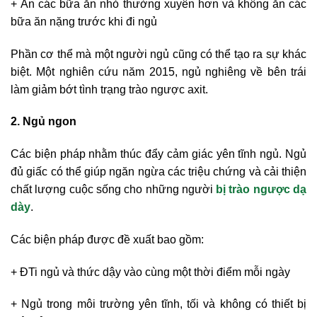
+ Ăn các bữa ăn nhỏ thường xuyên hơn và không ăn các
bữa ăn nặng trước khi đi ngủ
Phần cơ thể mà một người ngủ cũng có thể tạo ra sự khác
biệt. Một nghiên cứu năm 2015, ngủ nghiêng về bên trái
làm giảm bớt tình trạng trào ngược axit.
2. Ngủ ngon
Các biện pháp nhằm thúc đẩy cảm giác yên tĩnh ngủ. Ngủ
đủ giấc có thể giúp ngăn ngừa các triệu chứng và cải thiện
chất lượng cuộc sống cho những người
bị trào ngược dạ
dày
.
Các biện pháp được đề xuất bao gồm:
+ ĐTi ngủ và thức dậy vào cùng một thời điểm mỗi ngày
+ Ngủ trong môi trường yên tĩnh, tối và không có thiết bị