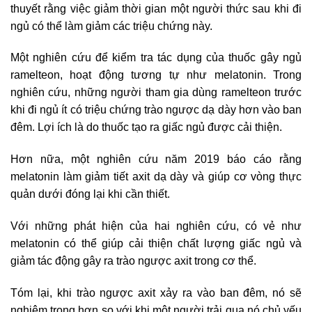
thuyết rằng việc giảm thời gian một người thức sau khi đi
ngủ có thể làm giảm các triệu chứng này.
Một nghiên cứu để kiểm tra tác dụng của thuốc gây ngủ
ramelteon, hoạt động tương tự như melatonin. Trong
nghiên cứu, những người tham gia dùng ramelteon trước
khi đi ngủ ít có triệu chứng trào ngược dạ dày hơn vào ban
đêm. Lợi ích là do thuốc tạo ra giấc ngủ được cải thiện.
Hơn nữa, một nghiên cứu năm 2019 báo cáo rằng
melatonin làm giảm tiết axit dạ dày và giúp cơ vòng thực
quản dưới đóng lại khi cần thiết.
Với những phát hiện của hai nghiên cứu, có vẻ như
melatonin có thể giúp cải thiện chất lượng giấc ngủ và
giảm tác động gây ra trào ngược axit trong cơ thể.
Tóm lại, khi trào ngược axit xảy ra vào ban đêm, nó sẽ
nghiêm trọng hơn so với khi một người trải qua nó chủ yếu