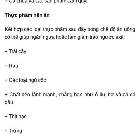
+ Cà chua và các sản phẩm cam quýt
Thực phẩm nên ăn
Kết hợp các loại thực phẩm sau đây trong chế độ ăn uống
có thể giúp ngăn ngừa hoặc làm giảm trào ngược axit:
+ Trái cây
+ Rau
+ Các loại ngũ cốc
+ Chất béo lành mạnh, chẳng hạn như ô liu, bơ và cá có
dầu
+ Thịt nạc
+ Trứng