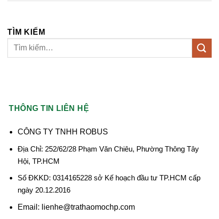
TÌM KIẾM
THÔNG TIN LIÊN HỆ
CÔNG TY TNHH ROBUS
Địa Chỉ: 252/62/28 Phạm Văn Chiêu, Phường Thông Tây
Hội, TP.HCM
Số ĐKKD: 0314165228 sở Kế hoạch đầu tư TP.HCM cấp
ngày 20.12.2016
Email: lienhe@trathaomochp.com