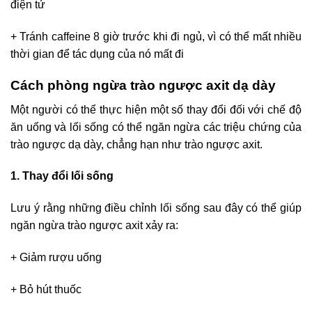
điện tử
+ Tránh caffeine 8 giờ trước khi đi ngủ, vì có thể mất nhiều
thời gian để tác dụng của nó mất đi
Cách phòng ngừa trào ngược axit dạ dày
Một người có thể thực hiện một số thay đổi đối với chế độ
ăn uống và lối sống có thể ngăn ngừa các triệu chứng của
trào ngược dạ dày, chẳng hạn như trào ngược axit.
1. Thay đổi lối sống
Lưu ý rằng những điều chỉnh lối sống sau đây có thể giúp
ngăn ngừa trào ngược axit xảy ra:
+ Giảm rượu uống
+ Bỏ hút thuốc