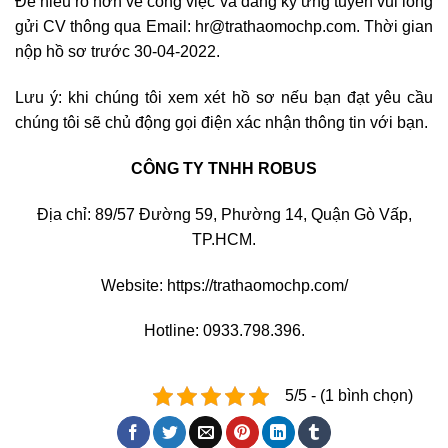
Để hiểu rõ hơn về công việc và đăng ký ứng tuyển vui lòng
gửi CV thông qua Email: hr@trathaomochp.com. Thời gian
nộp hồ sơ trước 30-04-2022.
Lưu ý: khi chúng tôi xem xét hồ sơ nếu bạn đạt yêu cầu
chúng tôi sẽ chủ động gọi điện xác nhận thông tin với bạn.
CÔNG TY TNHH ROBUS
Địa chỉ: 89/57 Đường 59, Phường 14, Quận Gò Vấp,
TP.HCM.
Website: https://trathaomochp.com/
Hotline: 0933.798.396.
5/5 - (1 bình chọn)