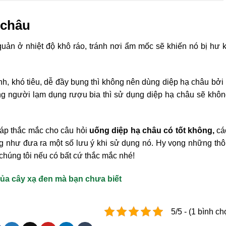
 châu
uản ở nhiệt độ khô ráo, tránh nơi ẩm mốc sẽ khiến nó bị hư 
nh, khó tiêu, dễ đầy bụng thì không nên dùng diệp hạ châu bởi
ững người lạm dụng rượu bia thì sử dụng diệp hạ châu sẽ khô
 đáp thắc mắc cho câu hỏi
uống diệp hạ châu có tốt không,
cá
g như đưa ra một số lưu ý khi sử dụng nó. Hy vọng những thô
 chúng tôi nếu có bất cứ thắc mắc nhé!
ủa cây xạ đen mà bạn chưa biết
5/5 - (1 bình ch