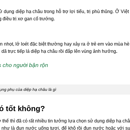
 dụng diệp hạ châu trong hỗ trợ lợi tiểu, trị phù thũng. Ở Việ
điều trị xơ gan cổ trướng.
ụn nhọt, lở loét đặc biệt thường hay xảy ra ở trẻ em vào mùa h
dã trực tiếp lá diệp hạ châu rồi đắp lên vùng ảnh hưởng
.
 cho người bận rộn
ụng phụ của diệp hạ châu là gì
ó tốt không?
 thể thì đã có rất nhiều tin tưởng lựa chọn sử dụng diệp hạ ch
 như là đun nước uống tươi, để khô rồi đun nước hoặc với s