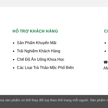
HỖ TRỢ KHÁCH HÀNG
C
Sản Phẩm Khuyến Mãi
Trải Nghiệm Khách Hàng
Chế Độ Ăn Uống Khoa Học
☎ 
Các Loại Trà Thảo Mộc Phổ Biến
AM
ủa sản phẩm có thể thay đổi tuỳ theo thể trạng mỗi người. Sản phẩm n