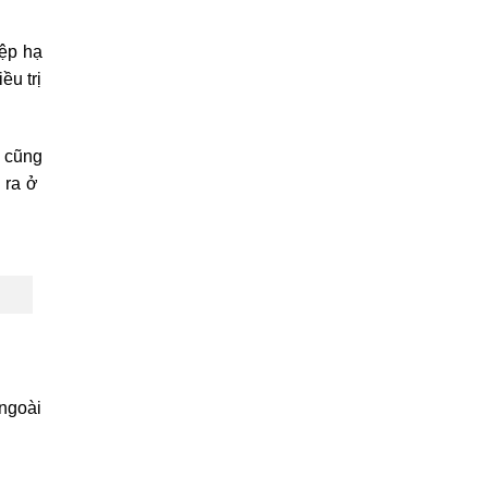
iệp hạ
ều trị
 cũng
n ra ở
 ngoài