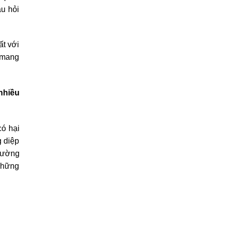
âu hỏi
ất với
 mang
nhiều
có hại
g diệp
thường
những