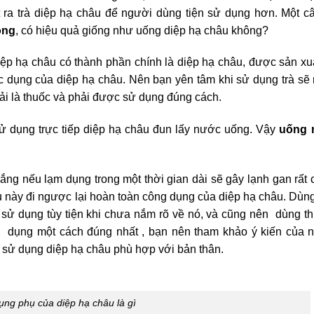
t ra trà diệp hạ châu để người dùng tiện sử dụng hơn. Một c
ông
, có hiệu quả giống như uống diệp hạ châu không?
 diệp hạ châu có thành phần chính là diệp hạ châu, được sản xu
c dụng của diệp hạ châu. Nên bạn yên tâm khi sử dụng trà sẽ
ải là thuốc và phải được sử dụng đúng cách.
sử dụng trực tiếp diệp hạ châu đun lấy nước uống. Vậy
uống 
đắng nếu lạm dụng trong một thời gian dài sẽ gây lạnh gan rất 
ều này đi ngược lại hoàn toàn công dụng của diệp hạ châu. Dùn
ng sử dụng tùy tiện khi chưa nắm rõ về nó, và cũng nên dùng 
ử dụng một cách đúng nhất , bạn nên tham khảo ý kiến của 
 sử dụng diệp hạ châu phù hợp với bản thân.
ụng phụ của diệp hạ châu là gì