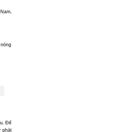
t Nam,
è nóng
âu. Để
ự phát