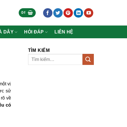
0
₫
À DÂY
HỎI ĐÁP
LIÊN HỆ
TÌM KIẾM
một vị
ược sử
 rõ về
ều có