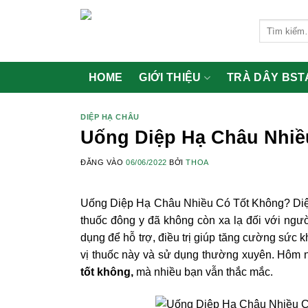
Bỏ
qua
Tìm
kiếm:
nội
dung
HOME
GIỚI THIỆU
TRÀ DÂY BST
DIỆP HẠ CHÂU
Uống Diệp Hạ Châu Nhiề
ĐĂNG VÀO
06/06/2022
BỞI
THOA
Uống Diệp Hạ Châu Nhiều Có Tốt Không? Diệp 
thuốc đông y đã không còn xa lạ đối với ngư
dụng để hỗ trợ, điều trị giúp tăng cường sức
vị thuốc này và sử dụng thường xuyên. Hôm
tốt không,
mà nhiều bạn vẫn thắc mắc.