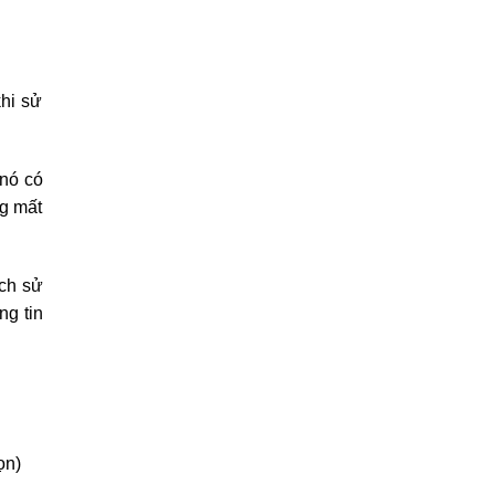
khi sử
 nó có
ng mất
ch sử
ng tin
ọn)