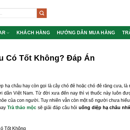
AR
KHÁCH HÀNG
HƯỚNG DẪN MUA HÀNG
TR
u Có Tốt Không? Đáp Án
hạ châu hay còn gọi là cây chó đẻ hoặc chó đẻ răng cưa, là 
ời dân Việt Nam. Từ đời xưa đến nay thì vị thuốc này luôn đ
 khỏe của con người. Tuy nhiên vẫn còn một số người chưa hiểu
 nay
Trà thảo mộc
sẽ giải đáp câu hỏi
uống diệp hạ châu nhi