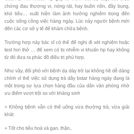
chứng đau thượng vị, nóng rát, hay buồn nôn, đầy bụng,
khó tiêu… xuất hiện làm ảnh hưởng nghiêm trọng đến
cuộc sống công việc hàng ngày. Lúc này người bệnh mới
đến các cơ sở y tế để khám chữa bệnh.
Trường hợp này bác sĩ có thể để nghị đi xét nghiệm hoặc
test hơi thở … để xem có bị nhiễm vi khuẩn hp hay không
từ đó đưa ra phác đồ điều trị phù hợp.
Như vậy, đối phó với bệnh dạ dày trở lại không hề dễ dàng
chính vì thế việc sử dụng trà dây bstar hàng ngày đang là
một trong sự lựa chọn hàng đầu của dân văn phòng nhờ
ưu điểm vượt trội so với kháng sinh
+ Không bệnh vẫn có thể uống vừa thường trà, vừa giải
khát
+ Tốt cho tiêu hoá và gan, thận..