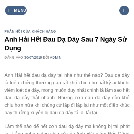
Bỏ
MENU
qua
nội
dung
PHẢN HỒI CỦA KHÁCH HÀNG
Anh Hải Hết Đau Dạ Dày Sau 7 Ngày Sử
Dụng
ĐĂNG VÀO
30/07/2019
BỞI
ADMIN
Anh Hải hết đau dạ dày tại nhà như thế nào? Đau dạ dày
là triệu chứng thường gặp rất khó chịu cho bất kỳ ai khi bị
viêm loét dạ dày, mong muốn duy nhất chính là làm sao hết
đau dạ dày thật nhanh. Nhưng cơn đau dạ dày còn khó
chịu hơn nữa khi chúng cứ lặp đi lặp lại như một điệp khúc
hay thường xuyên bị đau dạ dày tái đi tái lại.
Làm thế nào để hết cơn đau dạ dày mà không bị tái phát
lại. Lắng nghe video chia sẻ của Anh Hải giám Đốc Công