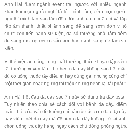
Anh Hải “Làm ngành event trái ngược với nhiều ngành
khác khi mọi người nghỉ là lúc mình làm, đêm mọi người
ngủ thì mình lao vào làm đôn đốc anh em chuẩn bị và lắp
rắp âm thanh, thiết bị ánh sáng để sáng sớm đơn vị tổ
chức còn tiến hành sự kiện, đa số thường phải làm đêm
để sáng mọi người có sẵn âm thanh ánh sáng để làm sự
kiện.
Vì thế việc ăn uống cũng thất thường, thức khuya dậy sớm
rất thường xuyên làm cho bệnh dạ dày không sao hết mặc
dù có uống thuốc tây điều trị hay dùng gel nhưng cũng chỉ
một thời gian hoặc ngưng thì triệu chứng bệnh lại tái phát.”
Anh Hải hết đau dạ dày sau 7 ngày sử dụng trà dây bstar,
Tuy nhiên theo chia sẻ cách đối với bệnh dạ dày, điểm
mấu chốt của vấn đề không chỉ nằm ở các cơn đau dạ dày
hay viêm loét dạ dày mà để bệnh dạ dày không trở lại anh
chọn uống trà dây hàng ngày cách chủ động phòng ngừa