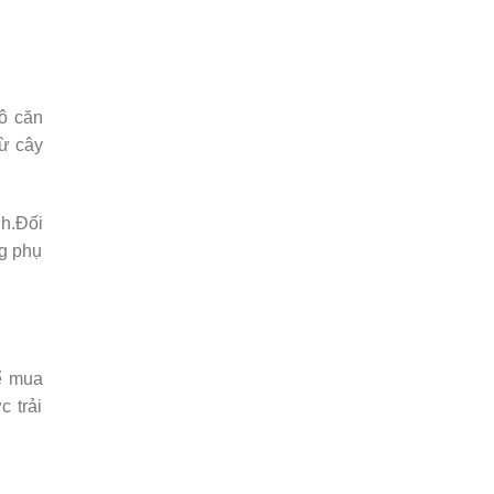
vô căn
từ cây
nh.Đối
ng phụ
ể mua
 trải