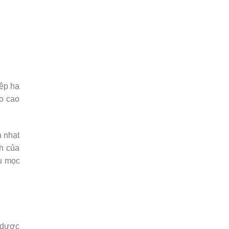
iệp hạ
o cao
h nhạt
nh của
âu mọc
 dược