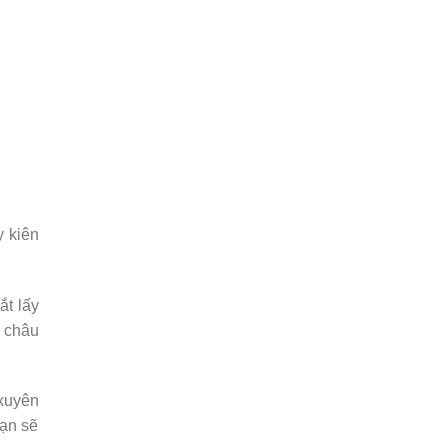
y kiên
ắt lấy
ạ châu
 xuyên
bạn sẽ