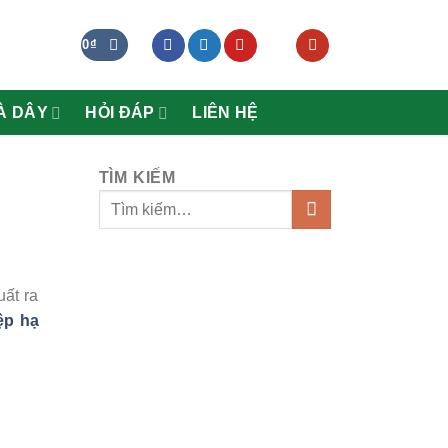
0
₫
À DÂY
HỎI ĐÁP
LIÊN HỆ
TÌM KIẾM
ất ra
ệp hạ