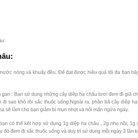
âu:
hâu:
 nước nóng và khuấy đều. Để đạt được hiệu quả tối đa bạn hã
gan : Bạn sử dụng những cây diệp hạ châu tươi đem đi giã ch
đi sao khô rồi sắc thuốc uống.Ngoài ra, phần bã cây diệp h
nạ sẽ làm cho bạn giảm bị mụn nhọt và nổi mẩn ngứa ngáy.
 bạn có thể kết hợp sử dụng 1g diệp hạ châu , 2g nhọ nồi, 1g
au đó đem đi sắc thuốc uống và duy trì sử dụng mỗi ngày 3 lần 