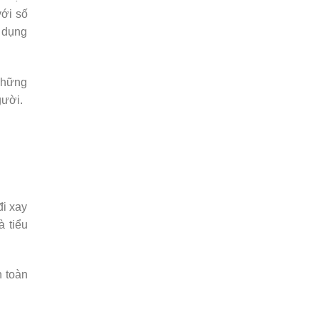
với số
 dụng
 những
gười.
đi xay
 tiểu
n toàn