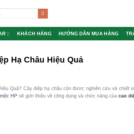
AR
KHÁCH HÀNG
HƯỚNG DẪN MUA HÀNG
TR
ệp Hạ Châu Hiệu Quả
ệu Quả? Cây diệp hạ châu còn được nghiên cứu và chiết xu
o mộc HP
sẽ giới thiệu về công dụng và chức năng của
cao di