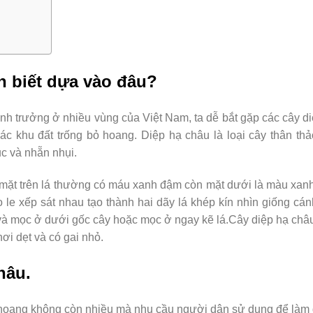
n biết dựa vào đâu?
inh trưởng ở nhiều vùng của Việt Nam, ta dễ bắt gặp các cây d
 khu đất trống bỏ hoang. Diệp hạ châu là loại cây thân thả
c và nhẵn nhụi.
 mặt trên lá thường có máu xanh đậm còn mặt dưới là màu xan
 le xếp sát nhau tạo thành hai dãy lá khép kín nhìn giống cá
và mọc ở dưới gốc cây hoặc mọc ở ngay kẽ lá.Cây diệp hạ ch
hơi dẹt và có gai nhỏ.
hâu.
c hoang không còn nhiều mà nhu cầu người dân sử dụng để làm