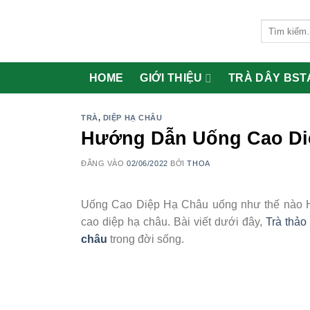
Bỏ
qua
Tìm
kiếm:
nội
dung
HOME
GIỚI THIỆU
TRÀ DÂY BST
TRÀ
,
DIỆP HẠ CHÂU
Hướng Dẫn Uống Cao Di
ĐĂNG VÀO
02/06/2022
BỞI
THOA
Uống Cao Diệp Hạ Châu uống như thế nào Hi
cao diệp hạ châu. Bài viết dưới đây,
Trà thả
châu
trong đời sống.