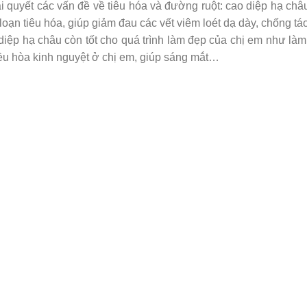
 quyết các vấn đề về tiêu hóa và đường ruột: cao diệp hạ châ
loạn tiêu hóa, giúp giảm đau các vết viêm loét dạ dày, chống tá
diệp hạ châu còn tốt cho quá trình làm đẹp của chị em như là
iều hòa kinh nguyệt ở chị em, giúp sáng mắt…