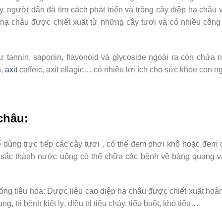
y, người dân đã tìm cách phát triển và trồng cây diệp hạ châu 
hạ châu được chiết xuất từ những cây tươi và có nhiều công
 tannin, saponin, flavonoid và glycoside ngoài ra còn chứa
n,
axit
caffeic, axit ellagic… có nhiều lợi ích cho sức khỏe con n
châu:
ể dùng trực tiếp các cây tươi , có thể đem phơi khô hoặc đem 
 sắc thành nước uống có thể chữa các bệnh về bàng quang và
hống tiêu hóa: Dược liệu cao diệp hạ châu được chiết xuất hoà
 trị bệnh kiết lỵ, điều trị tiêu chảy, tiểu buốt, khó tiêu…