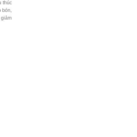
u thúc
o bón,
m giảm