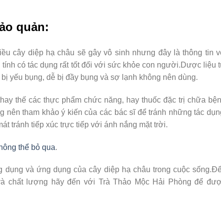
bảo quản:
ều cây diệp hạ châu sẽ gây vô sinh nhưng đây là thông tin 
h tính có tác dụng rất tốt đối với sức khỏe con người.Dược liệu 
 bị yếu bụng, dễ bị đầy bụng và sợ lạnh không nên dùng.
thay thế các thực phẩm chức năng, hay thuốc đặc trị chữa bệ
ụng nên tham khảo ý kiến của các bác sĩ để tránh những tác dụ
 tránh tiếp xúc trực tiếp với ánh nắng mặt trời.
không thể bỏ qua
.
ng dụng và ứng dụng của cây diệp hạ châu trong cuộc sống.Đ
và chất lượng hãy đến với Trà Thảo Mộc Hải Phòng để được