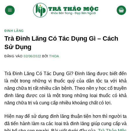
Bỏ
qua
nội
dung
ĐINH LĂNG
Trà Đinh Lăng Có Tác Dụng Gì – Cách
Sử Dụng
ĐĂNG VÀO
02/06/2022
BỞI
THOA
Trà Đinh Lăng Có Tác Dụng Gì? Đinh lăng được biết đến
là một trong những vị thuốc quý của dân tộc ta với khả
năng chữa trị rất nhiều căn bệnh. Theo nền y học cổ truyền
đinh lăng được coi là một trong những loại thuốc có khả
năng chữa trị và cung cấp nhiều khoáng chất có lợi.
Hiện nay để sử dụng đinh lăng thuận tiện hơn thì người ta
đã tiến hành làm ra các loại trà đinh lăng giúp cung cấp và
bồi bổ cho con người. Bài viết dưới đây của
Trà Thảo Mộc