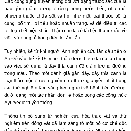
Các công dụng truyền thống đối với dạng thuốc sắc của lá
bao gồm giảm lượng đường trong nước tiểu, như một
phương thuốc chữa sốt và ho, như một loại thuốc bổ tử
cung, bổ tim, lợi tiểu hoặc nhuận tràng, và để điều trị các
rối loạn tiết niệu khác. Thậm chí đã có tài liệu tham khảo về
việc sử dụng rễ trong điều trị rắn cắn.
Tuy nhiên, kể từ khi người Anh nghiên cứu lần đầu tiên ở
Ấn Độ vào thế kỷ 19, y học thảo dược hiện đại đã tập trung
vào việc sử dụng lá dây thìa canh để giảm lượng đường
trong máu. Theo một đánh giá gần đây, dây thìa canh là
loại thảo mộc được nghiên cứu thường xuyên nhất trong
các thử nghiệm lâm sàng trên người về bệnh tiểu đường,
dưới dạng một tác nhân đơn lẻ hoặc trong các công thức
Ayurvedic truyền thống.
Thông tin bổ sung từ nghiên cứu hóa thực vật và thử
nghiệm trên động vật đã làm sáng tỏ một bộ cơ chế độc
đáo để kiểm soát lượng đường trong máu. Những dữ liệu