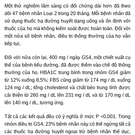
Một thử nghiệm lâm sàng có đối chứng dài hơn đã theo
dõi 47 bệnh nhân Loại 2 trong 20 tháng. Mỗi bệnh nhân đã
sử dụng thuốc hạ đường huyết dạng uống và ổn định với
thuốc của họ mà không kiểm soát được hoàn toàn. Đối với
một nửa số bệnh nhân, điều trị thông thường của họ vẫn
tiếp tục.
Đối với nửa còn lại, 400 mg / ngày GS4, một chiết xuất cụ
thể của bệnh tiểu đường, đã được thêm vào chế độ thông
thường của họ. HBA1C trung bình trong nhóm GS4 giảm
từ 12% xuống 8,5%; FBS cũng giảm từ 174 mg / dL xuống
124 mg / dL; tổng cholesterol và chất béo trung tính được
cải thiện từ 260 mg / dL lên 231 mg / dL và từ 170 mg / dL
lên 140 mg / dL, tương ứng.
Tất cả các kết quả đều có ý nghĩa ở mức P <0,001. Trong
nhóm điều trị GS4, 23% bệnh nhân này có thể ngừng tất cả
các thuốc hạ đường huyết ngoại trừ bệnh nhân thể dục.