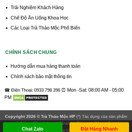
Trải Nghiệm Khách Hàng
Chế Độ Ăn Uống Khoa Học
Các Loại Trà Thảo Mộc Phổ Biến
CHÍNH SÁCH CHUNG
Hướng dẫn mua hàng thanh toán
Chính sách bảo mật thông tin
☎ Điện Thoại: 0933 798 396
⏰ Mon -Sat: 08:00 AM - 05:00
PM
Copyright 2026 ©
Trà Thảo Mộc HP
(*) Tác dụng của sản phẩm
có thể thay đổi tuỳ theo thể trạng mỗi người. Sản phẩm này
Chat Zalo
Đặt Hàng Nhanh
không phải là thuốc không có tác dụng thay thế thuốc.