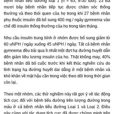
bệnh nhân tiểu đường loại 1 (n = 63, 8-30 tuổi). 23 Ba
mươi bảy bệnh nhân tiếp tục được chăm sóc thông
thường và theo thói quen của họ trong khi 27 bệnh nhân
phụ thuộc insulin đã bổ sung 400 mg / ngày gymnema vào
chế độ insulin thông thường của họ trong tám tháng.
Nhu cầu insulin trung bình ở nhóm được bổ sung giảm từ
60 uNPH / ngày xuống 45 uNPH / ngày. Tất cả bệnh nhân
gymnema đều trải qua ít nhất một đợt hạ đường huyết dẫn
đến giảm liều lượng insulin của họ. Thật không may, 40%
bệnh nhân đã bỏ cuộc trước khi kết thúc nghiên cứu do
tình trạng hạ đường huyết dai dẳng ở một bệnh nhân và
khó khăn về mặt hậu cần trong việc theo dõi trong thời gian
còn lại.
Theo một nhóm, các thử nghiệm này rất gợi ý về tác động
tích cực đối với bệnh tiểu đường trên lượng đường trong
máu ở cả bệnh nhân tiểu đường Loại 1 và Loại 2. Điều
này cùng với tác dụng tích cực đã được chứng minh trên