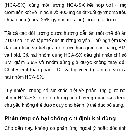
(HCA-SX), cùng một lượng HCA-SX kết hợp với 4 mg
crom liên kết với niacin và 400 mg chiết xuất gymnema tiêu
chuẩn hóa (chứa 25% gymnemic acid), hoặc giả dược.
Tất cả các đối tượng được hướng dẫn ăn một chế độ ăn
2.000 cal / d và tập thể dục thường xuyên. Thử nghiệm kéo
dài tám tuần và kết quả đo được bao gồm cân nặng, BMI
và lipid. Cả hai nhóm dùng HCA-SX đều ghi nhận chỉ số
BMI giảm 5-6% và nhóm dùng giả dược không thay đổi.
Cholesterol toàn phần, LDL và triglycerid giảm đối với cả
hai nhóm HCA-SX.
Tuy nhiên, không có sự khác biệt về phản ứng giữa hai
nhóm HCA-SX, do đó, những ảnh hưởng quan sát được
chủ yếu không thể được quy cho bệnh lý thể dục bổ sung.
Phản ứng có hại chống chỉ định khi dùng
Cho đến nay, không có phản ứng ngoại ý hoặc độc tính