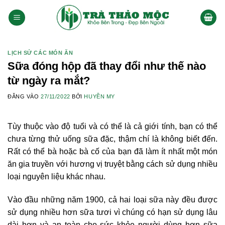
Bỏ
qua
nội
dung
LỊCH SỬ CÁC MÓN ĂN
Sữa đóng hộp đã thay đổi như thế nào
từ ngày ra mắt?
ĐĂNG VÀO
27/11/2022
BỞI
HUYỀN MY
Tùy thuộc vào độ tuổi và có thể là cả giới tính, bạn có thể
chưa từng thử uống sữa đặc, thậm chí là không biết đến.
Rất có thể bà hoặc bà cố của bạn đã làm ít nhất một món
ăn gia truyền với hương vị truyệt bằng cách sử dụng nhiều
loại nguyên liệu khác nhau.
Vào đầu những năm 1900, cả hai loại sữa này đều được
sử dụng nhiều hơn sữa tươi vì chúng có hạn sử dụng lâu
dài hơn và an toàn cho sức khỏe người dùng hơn sữa