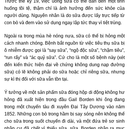
Trước thế kỷ 19, việc uống sữa có thể dẫn đến một tình
huống tồi tệ, thậm chí là ảnh hưởng đến sức khỏe của
người dùng. Nguyên nhân là do sữa được lấy trực tiếp từ
con bò và đem vào sử dụng ngay lập tức thay vì tiệt trùng.
Ngoài ra trong mùa hè nóng nựa, sữa có thể bị hỏng một
cách nhanh chóng. Bệnh bắt nguồn từ việc tiêu thụ sữa bị
ô nhiễm được gọi là “say sữa”, “ngộ độc sữa”, “chậm tiêu”,
“run rẩy” và “ác quỷ sữa”. Cứ cho là một số bệnh này (xét
đến kiến ​​thức hiện đại về chứng không dung nạp đường
sữa) có lẽ không phải do sữa hoặc chỉ riêng sữa, nhưng
sự kì thị đối với sữa vẫn tồn tại.
Ý tưởng về một sản phẩm sữa đóng hộp di động không hư
hỏng đã xuất hiện trong đầu Gail Borden khi ông đang
trong một chuyến tàu đi xuyên Đại Tây Dương vào năm
1852. Những con bò trong hầm bị say sóng nên không thể
cho sữa trong suốt chuyến đi dài, và một đứa trẻ sơ sinh
nhập cư đã chết vì thiếu sữa. sữa. Borden nhận ra mục