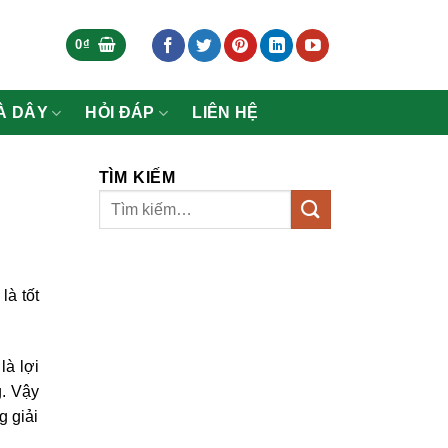
0
₫
À DÂY
HỎI ĐÁP
LIÊN HỆ
TÌM KIẾM
à tốt
là lợi
g. Vậy
g giải