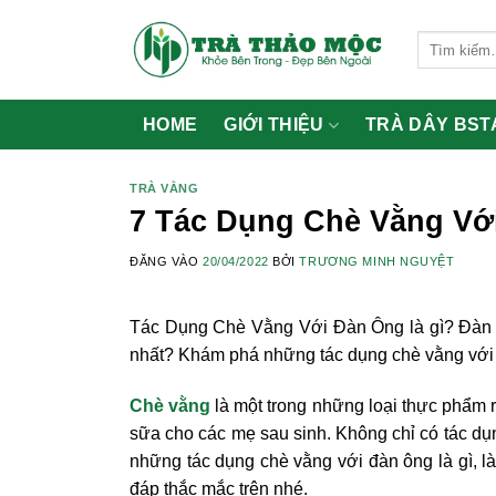
Bỏ
qua
Tìm
kiếm:
nội
dung
HOME
GIỚI THIỆU
TRÀ DÂY BST
TRÀ VẰNG
7 Tác Dụng Chè Vằng Vớ
ĐĂNG VÀO
20/04/2022
BỞI
TRƯƠNG MINH NGUYỆT
Tác Dụng Chè Vằng Với Đàn Ông là gì? Đàn 
nhất? Khám phá những tác dụng chè vằng với đ
Chè vằng
là một trong những loại thực phẩm rấ
sữa cho các mẹ sau sinh. Không chỉ có tác dụn
những tác dụng chè vằng với đàn ông là gì, là
đáp thắc mắc trên nhé.