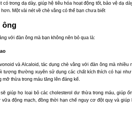
t có trong dạ dày, giúp hệ tiêu hóa hoạt động tốt, bảo vệ dạ dà
hơn. Một vài nét về chè vằng có thể bạn chưa biết
n ông
vằng với đàn ông mà bạn không nên bỏ qua là:
cao
vonoid và Alcaloid, tác dụng chè vằng với đàn ông mà nhiều 
đối tượng thường xuyên sử dụng các chất kích thích có hại nh
g mỡ thừa trong máu tăng lên đáng kể.
ẽ giúp họ loại bỏ các cholesterol dư thừa trong máu, giúp ổ
ơ vữa động mạch, đồng thời hạn chế nguy cơ đột quỵ và giúp 