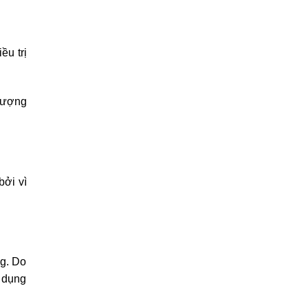
ều trị
 lượng
bởi vì
ng. Do
ử dụng