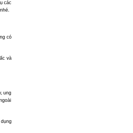
tụ các
 nhé.
ằng có
iấc và
y, ung
 ngoài
 dụng