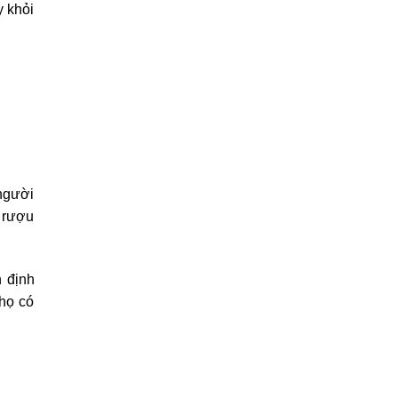
y khỏi
người
ư rượu
n định
họ có