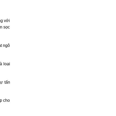
ng với
ân sọc
ạt ngô
à loại
ự tấn
úp cho