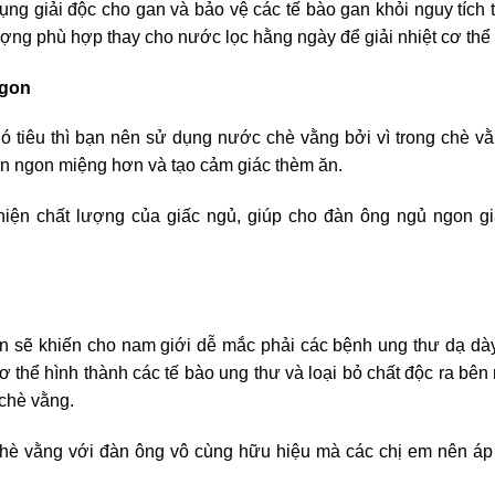
ụng giải độc cho gan và bảo vệ các tế bào gan khỏi nguy tích 
ượng phù hợp thay cho nước lọc hằng ngày để giải nhiệt cơ thể
ngon
ó tiêu thì bạn nên sử dụng nước chè vằng bởi vì trong chè v
n ăn ngon miệng hơn và tạo cảm giác thèm ăn.
thiện chất lượng của giấc ngủ, giúp cho đàn ông ngủ ngon g
ên sẽ khiến cho nam giới dễ mắc phải các bệnh ung thư dạ dà
ơ thể hình thành các tế bào ung thư và loại bỏ chất độc ra bên
chè vằng.
hè vằng với đàn ông vô cùng hữu hiệu mà các chị em nên áp