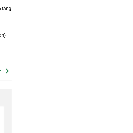
n tăng
ọn)
y