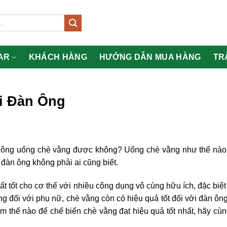
AR
KHÁCH HÀNG
HƯỚNG DẪN MUA HÀNG
TR
i Đàn Ông
ông uống chè vằng được không? Uống chè vằng như thế nào l
àn ông không phải ai cũng biết.
t tốt cho cơ thể với nhiều công dụng vô cùng hữu ích, đặc biệt 
g đối với phụ nữ, chè vằng còn có hiệu quả tốt đối với đàn ôn
m thế nào để chế biến chè vằng đạt hiệu quả tốt nhất, hãy cùn