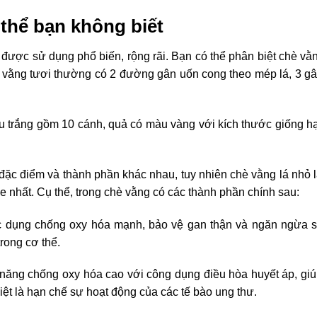
 thể bạn không biết
à được sử dụng phổ biến, rộng rãi. Bạn có thể phân biệt chè vằ
á vằng tươi thường có 2 đường gân uốn cong theo mép lá, 3 g
u trắng gồm 10 cánh, quả có màu vàng với kích thước giống h
ặc điểm và thành phần khác nhau, tuy nhiên chè vằng lá nhỏ l
e nhất. Cụ thể, trong chè vằng có các thành phần chính sau:
tác dụng chống oxy hóa mạnh, bảo vệ gan thận và ngăn ngừa s
rong cơ thể.
 năng chống oxy hóa cao với công dụng điều hòa huyết áp, gi
iệt là hạn chế sự hoạt động của các tế bào ung thư.