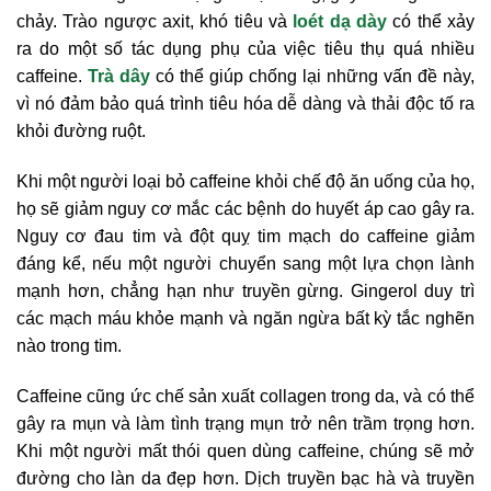
chảy. Trào ngược axit, khó tiêu và
loét dạ dày
có thể xảy
ra do một số tác dụng phụ của việc tiêu thụ quá nhiều
caffeine.
Trà dây
có thể giúp chống lại những vấn đề này,
vì nó đảm bảo quá trình tiêu hóa dễ dàng và thải độc tố ra
khỏi đường ruột.
Khi một người loại bỏ caffeine khỏi chế độ ăn uống của họ,
họ sẽ giảm nguy cơ mắc các bệnh do huyết áp cao gây ra.
Nguy cơ đau tim và đột quỵ tim mạch do caffeine giảm
đáng kể, nếu một người chuyển sang một lựa chọn lành
mạnh hơn, chẳng hạn như truyền gừng. Gingerol duy trì
các mạch máu khỏe mạnh và ngăn ngừa bất kỳ tắc nghẽn
nào trong tim.
Caffeine cũng ức chế sản xuất collagen trong da, và có thể
gây ra mụn và làm tình trạng mụn trở nên trầm trọng hơn.
Khi một người mất thói quen dùng caffeine, chúng sẽ mở
đường cho làn da đẹp hơn. Dịch truyền bạc hà và truyền