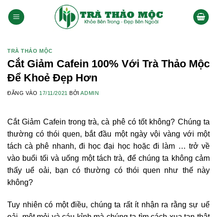
Bỏ
qua
nội
dung
TRÀ THẢO MỘC
Cắt Giảm Cafein 100% Với Trà Thảo Mộc
Để Khoẻ Đẹp Hơn
ĐĂNG VÀO
17/11/2021
BỞI
ADMIN
Cắt Giảm Cafein trong trà, cà phê có tốt không? Chúng ta
thường có thói quen, bắt đầu một ngày vội vàng với một
tách cà phê nhanh, đi học đại học hoặc đi làm … trở về
vào buổi tối và uống một tách trà, để chúng ta không cảm
thấy uể oải, bạn có thường có thói quen như thế này
không?
Tuy nhiên có một điều, chúng ta rất ít nhận ra rằng sự uể
oải, mệt mỏi và cáu kỉnh mà chúng ta tìm cách xua tan thật