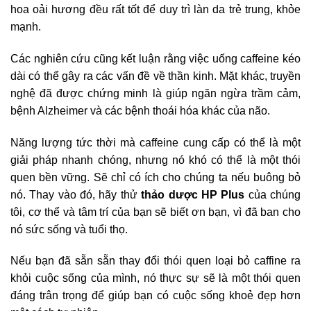
hoa oải hương đều rất tốt để duy trì làn da trẻ trung, khỏe
mạnh.
Các nghiên cứu cũng kết luận rằng việc uống caffeine kéo
dài có thể gây ra các vấn đề về thần kinh. Mặt khác, truyền
nghệ đã được chứng minh là giúp ngăn ngừa trầm cảm,
bệnh Alzheimer và các bệnh thoái hóa khác của não.
Năng lượng tức thời mà caffeine cung cấp có thể là một
giải pháp nhanh chóng, nhưng nó khó có thể là một thói
quen bền vững. Sẽ chỉ có ích cho chúng ta nếu buông bỏ
nó. Thay vào đó, hãy thử
thảo dược HP Plus
của chúng
tôi, cơ thể và tâm trí của bạn sẽ biết ơn bạn, vì đã ban cho
nó sức sống và tuổi thọ.
Nếu bạn đã sẵn sẵn thay đổi thói quen loại bỏ caffine ra
khỏi cuộc sống của mình, nó thực sự sẽ là một thói quen
đáng trân trọng để giúp bạn có cuộc sống khoẻ đẹp hơn