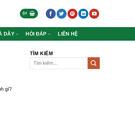
0
₫
À DÂY
HỎI ĐÁP
LIÊN HỆ
TÌM KIẾM
nh gì?