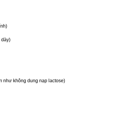
ính)
 dày)
n như không dung nạp lactose)