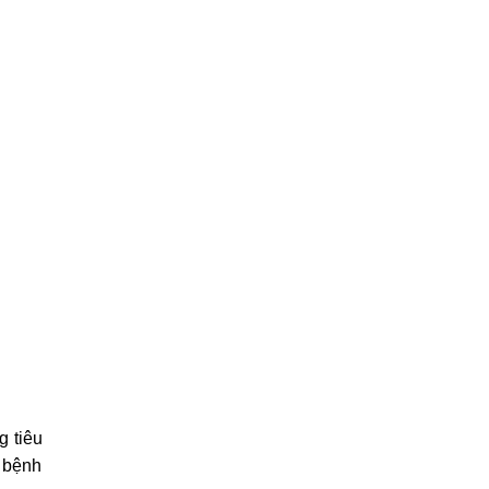
g tiêu
i bệnh