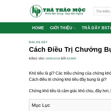
Bỏ
qua
Tìm
kiếm:
nội
dung
HOME
GIỚI THIỆU
TRÀ DÂY BST
ĐAU DẠ DÀY
Cách Điều Trị Chướng B
ĐĂNG VÀO
18/06/2018
BỞI
ADMIN
Khó tiêu là gì? Các triệu chứng của chứng kh
Cách điều trị chứng khó tiêu đầy bụng là gì?
Chứng khó tiêu là cảm giác khó chịu, đầy hơi,
Mục Lục