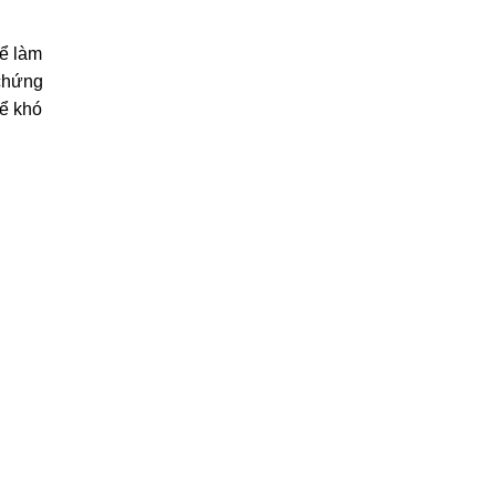
hể làm
 chứng
hể khó