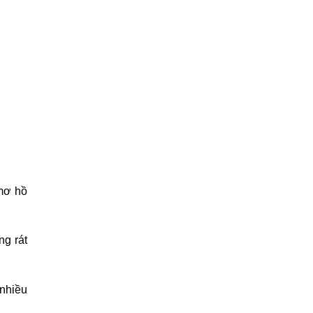
 mơ hồ
ng rát
 nhiều