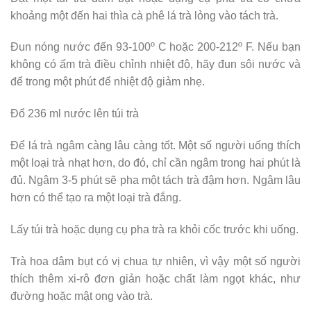
khoảng một đến hai thìa cà phê lá trà lỏng vào tách trà.
Đun nóng nước đến 93-100º C hoặc 200-212º F. Nếu bạn
không có ấm trà điều chỉnh nhiệt độ, hãy đun sôi nước và
để trong một phút để nhiệt độ giảm nhẹ.
Đổ 236 ml nước lên túi trà
Để lá trà ngâm càng lâu càng tốt. Một số người uống thích
một loại trà nhạt hơn, do đó, chỉ cần ngâm trong hai phút là
đủ. Ngâm 3-5 phút sẽ pha một tách trà đậm hơn. Ngâm lâu
hơn có thể tạo ra một loại trà đắng.
Lấy túi trà hoặc dụng cụ pha trà ra khỏi cốc trước khi uống.
Trà hoa dâm bụt có vị chua tự nhiên, vì vậy một số người
thích thêm xi-rô đơn giản hoặc chất làm ngọt khác, như
đường hoặc mật ong vào trà.