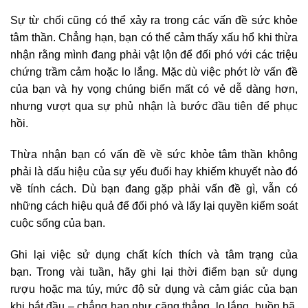
Sự từ chối cũng có thể xảy ra trong các vấn đề sức khỏe
tâm thần. Chẳng hạn, bạn có thể cảm thấy xấu hổ khi thừa
nhận rằng mình đang phải vật lộn để đối phó với các triệu
chứng trầm cảm hoặc lo lắng. Mặc dù việc phớt lờ vấn đề
của bạn và hy vọng chúng biến mất có vẻ dễ dàng hơn,
nhưng vượt qua sự phủ nhận là bước đầu tiên để phục
hồi.
Thừa nhận bạn có vấn đề về sức khỏe tâm thần không
phải là dấu hiệu của sự yếu đuối hay khiếm khuyết nào đó
về tính cách. Dù bạn đang gặp phải vấn đề gì, vẫn có
những cách hiệu quả để đối phó và lấy lại quyền kiểm soát
cuộc sống của bạn.
Ghi lại việc sử dụng chất kích thích và tâm trạng của
bạn. Trong vài tuần, hãy ghi lại thời điểm bạn sử dụng
rượu hoặc ma túy, mức độ sử dụng và cảm giác của bạn
khi bắt đầu – chẳng hạn như căng thẳng, lo lắng, buồn bã,