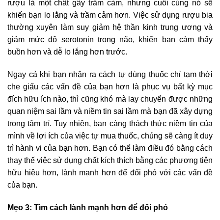
rượu là một chất gây trầm cảm, nhưng cuối cùng nó sẽ
khiến bạn lo lắng và trầm cảm hơn. Việc sử dụng rượu bia
thường xuyên làm suy giảm hệ thần kinh trung ương và
giảm mức độ serotonin trong não, khiến bạn cảm thấy
buồn hơn và dễ lo lắng hơn trước.
Ngay cả khi bạn nhận ra cách tự dùng thuốc chỉ tạm thời
che giấu các vấn đề của bạn hơn là phục vụ bất kỳ mục
đích hữu ích nào, thì cũng khó mà lay chuyển được những
quan niệm sai lầm và niềm tin sai lầm mà bạn đã xây dựng
trong tâm trí. Tuy nhiên, bạn càng thách thức niềm tin của
mình về lợi ích của việc tự mua thuốc, chúng sẽ càng ít duy
trì hành vi của bạn hơn. Bạn có thể làm điều đó bằng cách
thay thế việc sử dụng chất kích thích bằng các phương tiện
hữu hiệu hơn, lành mạnh hơn để đối phó với các vấn đề
của bạn.
Mẹo 3: Tìm cách lành mạnh hơn để đối phó