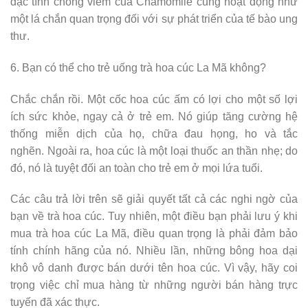
đặc tính chống viêm của Chamomile cũng hoạt động như
một lá chắn quan trọng đối với sự phát triển của tế bào ung
thư.
6. Bạn có thể cho trẻ uống trà hoa cúc La Mã không?
Chắc chắn rồi. Một cốc hoa cúc ấm có lợi cho một số lợi
ích sức khỏe, ngay cả ở trẻ em. Nó giúp tăng cường hệ
thống miễn dịch của họ, chữa đau họng, ho và tắc
nghẽn. Ngoài ra, hoa cúc là một loại thuốc an thần nhẹ; do
đó, nó là tuyệt đối an toàn cho trẻ em ở mọi lứa tuổi.
Các câu trả lời trên sẽ giải quyết tất cả các nghi ngờ của
bạn về trà hoa cúc. Tuy nhiên, một điều bạn phải lưu ý khi
mua trà hoa cúc La Mã, điều quan trọng là phải đảm bảo
tính chính hãng của nó. Nhiều lần, những bông hoa dại
khô vô danh được bán dưới tên hoa cúc. Vì vậy, hãy coi
trọng việc chỉ mua hàng từ những người bán hàng trực
tuyến đã xác thực.