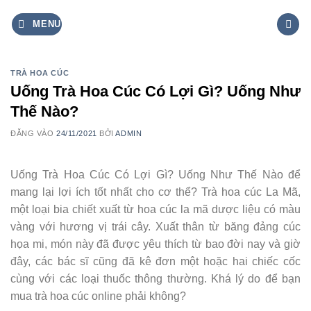
Bỏ
MENU
qua
nội
dung
TRÀ HOA CÚC
Uống Trà Hoa Cúc Có Lợi Gì? Uống Như
Thế Nào?
ĐĂNG VÀO
24/11/2021
BỞI
ADMIN
Uống Trà Hoa Cúc Có Lợi Gì? Uống Như Thế Nào để
mang lại lợi ích tốt nhất cho cơ thể? Trà hoa cúc La Mã,
một loại bia chiết xuất từ ​​hoa cúc la mã dược liệu có màu
vàng với hương vị trái cây. Xuất thân từ băng đảng cúc
họa mi, món này đã được yêu thích từ bao đời nay và giờ
đây, các bác sĩ cũng đã kê đơn một hoặc hai chiếc cốc
cùng với các loại thuốc thông thường. Khá lý do để bạn
mua trà hoa cúc online phải không?