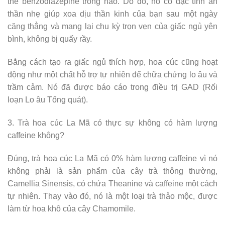
thể benzodiazepine trong não. Do đó, nó có đặc tính an
thần nhẹ giúp xoa dịu thần kinh của bạn sau một ngày
căng thẳng và mang lại chu kỳ trọn vẹn của giấc ngủ yên
bình, không bị quấy rầy.
Bằng cách tạo ra giấc ngủ thích hợp, hoa cúc cũng hoạt
động như một chất hỗ trợ tự nhiên để chữa chứng lo âu và
trầm cảm. Nó đã được báo cáo trong điều trị GAD (Rối
loạn Lo âu Tổng quát).
3. Trà hoa cúc La Mã có thực sự không có hàm lượng
caffeine không?
Đúng, trà hoa cúc La Mã có 0% hàm lượng caffeine vì nó
không phải là sản phẩm của cây trà thông thường,
Camellia Sinensis, có chứa Theanine và caffeine một cách
tự nhiên. Thay vào đó, nó là một loại trà thảo mộc, được
làm từ hoa khô của cây Chamomile.