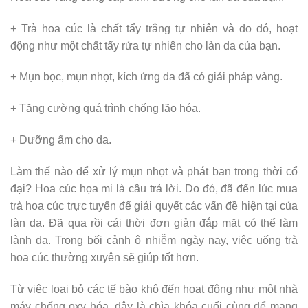
+ Trà hoa cúc là chất tẩy trắng tự nhiên và do đó, hoạt
động như một chất tẩy rửa tự nhiên cho làn da của bạn.
+ Mụn bọc, mụn nhọt, kích ứng da đã có giải pháp vàng.
+ Tăng cường quá trình chống lão hóa.
+ Dưỡng ẩm cho da.
Làm thế nào để xử lý mụn nhọt và phát ban trong thời cổ
đại? Hoa cúc họa mi là câu trả lời. Do đó, đã đến lúc mua
trà hoa cúc trực tuyến để giải quyết các vấn đề hiện tại của
làn da. Đã qua rồi cái thời đơn giản đắp mặt có thể làm
lành da. Trong bối cảnh ô nhiễm ngày nay, việc uống trà
hoa cúc thường xuyên sẽ giúp tốt hơn.
Từ việc loại bỏ các tế bào khô đến hoạt động như một nhà
máy chống oxy hóa, đây là chìa khóa cuối cùng để mang