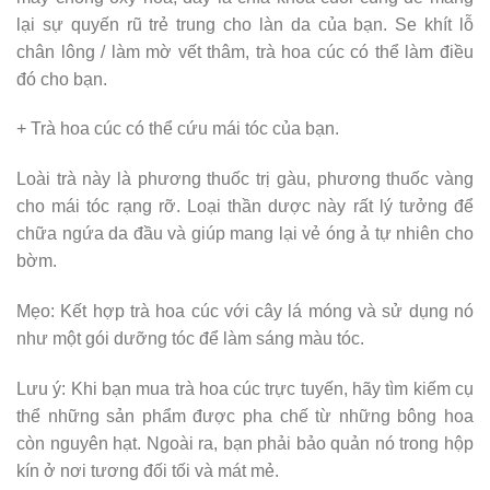
lại sự quyến rũ trẻ trung cho làn da của bạn. Se khít lỗ
chân lông / làm mờ vết thâm, trà hoa cúc có thể làm điều
đó cho bạn.
+ Trà hoa cúc có thể cứu mái tóc của bạn.
Loài trà này là phương thuốc trị gàu, phương thuốc vàng
cho mái tóc rạng rỡ. Loại thần dược này rất lý tưởng để
chữa ngứa da đầu và giúp mang lại vẻ óng ả tự nhiên cho
bờm.
Mẹo: Kết hợp trà hoa cúc với cây lá móng và sử dụng nó
như một gói dưỡng tóc để làm sáng màu tóc.
Lưu ý: Khi bạn mua trà hoa cúc trực tuyến, hãy tìm kiếm cụ
thể những sản phẩm được pha chế từ những bông hoa
còn nguyên hạt. Ngoài ra, bạn phải bảo quản nó trong hộp
kín ở nơi tương đối tối và mát mẻ.