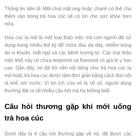
Thông tin bên lề: Một chút mật ong hoặc chanh có thể cho
thêm vào trong trà hoa cúc sẽ có lợi cho sức khỏe hơn
nữa.
Hoa cúc la mã là một loại thảo mộc mà con người đã sử
dụng trong nhiều thế kỷ để chữa đau dạ dày, nhiễm trùng
do vi khuẩn, mất ngủ và các bệnh tương tự. Các loại thảo
mộc khô này có chứa terpenoit và flavonoit có giá trị y học
cao. Gần đây, nó đã trở nên nổi tiếng như trà hoa cúc la
mã hoặc trà hoa cúc được làm đơn giản bằng cách đun sôi
lá khô với nước. Vì lợi ích của nó là vô số, người dùng
thường đặt ra rất nhiều câu hỏi mà họ không biết.
Câu hỏi thương gặp khi mới uống
trà hoa cúc
Dưới đây là 6 câu hỏi thường gặp về nó, đã được các