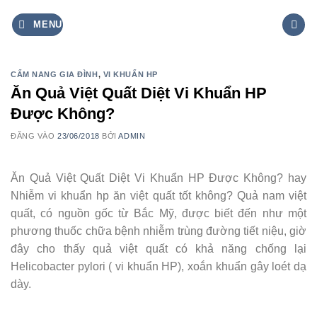
Bỏ
MENU
qua
nội
dung
CẨM NANG GIA ĐÌNH
,
VI KHUẨN HP
Ăn Quả Việt Quất Diệt Vi Khuẩn HP
Được Không?
ĐĂNG VÀO
23/06/2018
BỞI
ADMIN
Ăn Quả Việt Quất Diệt Vi Khuẩn HP Được Không? hay
Nhiễm vi khuẩn hp ăn việt quất tốt không? Quả nam việt
quất, có nguồn gốc từ Bắc Mỹ, được biết đến như một
phương thuốc chữa bệnh nhiễm trùng đường tiết niệu, giờ
đây cho thấy quả việt quất có khả năng chống lại
Helicobacter pylori ( vi khuẩn HP), xoắn khuẩn gây loét dạ
dày.