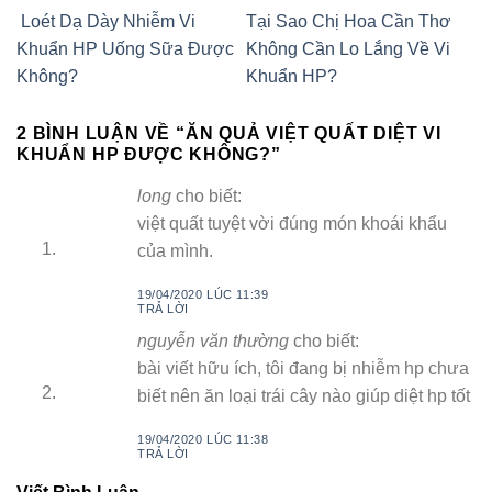
Loét Dạ Dày Nhiễm Vi
Tại Sao Chị Hoa Cần Thơ
Khuẩn HP Uống Sữa Được
Không Cần Lo Lắng Về Vi
Không?
Khuẩn HP?
2 BÌNH LUẬN VỀ “
ĂN QUẢ VIỆT QUẤT DIỆT VI
KHUẨN HP ĐƯỢC KHÔNG?
”
long
cho biết:
việt quất tuyệt vời đúng món khoái khẩu
của mình.
19/04/2020 LÚC 11:39
TRẢ LỜI
nguyễn văn thường
cho biết:
bài viết hữu ích, tôi đang bị nhiễm hp chưa
biết nên ăn loại trái cây nào giúp diệt hp tốt
19/04/2020 LÚC 11:38
TRẢ LỜI