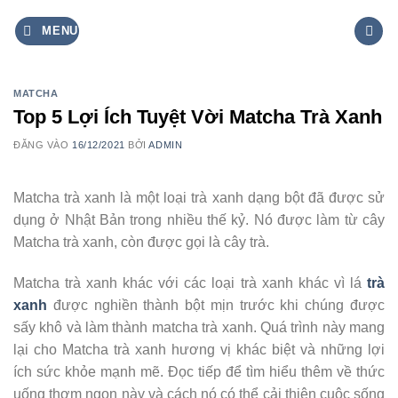
Bỏ
MENU
qua
nội
dung
MATCHA
Top 5 Lợi Ích Tuyệt Vời Matcha Trà Xanh
ĐĂNG VÀO
16/12/2021
BỞI
ADMIN
Matcha trà xanh là một loại trà xanh dạng bột đã được sử
dụng ở Nhật Bản trong nhiều thế kỷ. Nó được làm từ cây
Matcha trà xanh, còn được gọi là cây trà.
Matcha trà xanh khác với các loại trà xanh khác vì lá
trà
xanh
được nghiền thành bột mịn trước khi chúng được
sấy khô và làm thành matcha trà xanh. Quá trình này mang
lại cho Matcha trà xanh hương vị khác biệt và những lợi
ích sức khỏe mạnh mẽ. Đọc tiếp để tìm hiểu thêm về thức
uống thơm ngon này và cách nó có thể cải thiện cuộc sống