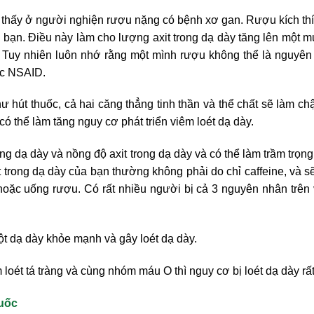
 thấy ở người nghiện rượu nặng có bệnh xơ gan. Rượu kích th
bạn. Điều này làm cho lượng axit trong dạ dày tăng lên một 
 Tuy nhiên luôn nhớ rằng một mình rượu không thể là nguyên
ặc NSAID.
 hút thuốc, cả hai căng thẳng tinh thần và thể chất sẽ làm ch
 có thể làm tăng nguy cơ phát triển viêm loét dạ dày.
ng dạ dày và nồng độ axit trong dạ dày và có thể làm trầm trọn
t trong dạ dày của bạn thường không phải do chỉ caffeine, và s
hoặc uống rượu. Có rất nhiều người bị cả 3 nguyên nhân trên
ột dạ dày khỏe mạnh và gây loét dạ dày.
 loét tá tràng và cùng nhóm máu O thì nguy cơ bị loét dạ dày rất
huốc