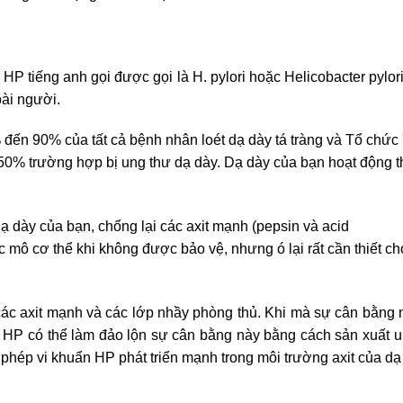
 HP tiếng anh gọi được gọi là H. pylori hoặc Helicobacter pylor
oài người.
đến 90% của tất cả bệnh nhân loét dạ dày tá tràng và Tổ chức 
 50% trường hợp bị ung thư dạ dày. Dạ dày của bạn hoạt động 
 dày của bạn, chống lại các axit mạnh (pepsin và acid
ác mô cơ thể khi không được bảo vệ, nhưng ó lại rất cần thiết ch
ác axit mạnh và các lớp nhầy phòng thủ. Khi mà sự cân bằng 
uẩn HP có thể làm đảo lộn sự cân bằng này bằng cách sản xuất 
 phép vi khuẩn HP phát triển mạnh trong môi trường axit của dạ