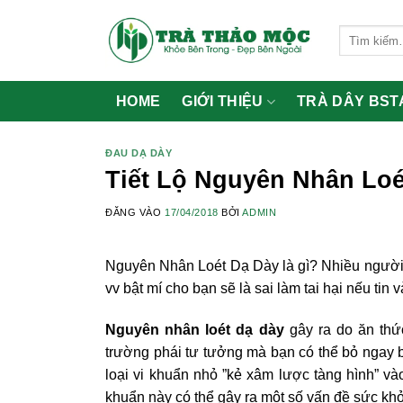
Bỏ
qua
Tìm
kiếm:
nội
dung
HOME
GIỚI THIỆU
TRÀ DÂY BST
ĐAU DẠ DÀY
Tiết Lộ Nguyên Nhân Loé
ĐĂNG VÀO
17/04/2018
BỞI
ADMIN
Nguyên Nhân Loét Dạ Dày là gì? Nhiều người t
vv bật mí cho bạn sẽ là sai làm tai hại nếu ti
Nguyên nhân loét dạ dày
gây ra do ăn thứ
trường phái tư tưởng mà bạn có thể bỏ ngay 
loại vi khuẩn nhỏ ”kẻ xâm lược tàng hình” v
khuẩn này có thể gây ra một số vấn đề sức kh