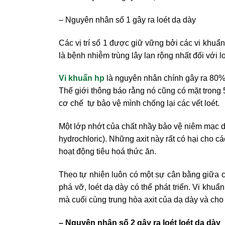
– Nguyên nhân số 1 gây ra loét dạ dày
Các vị trí số 1 được giữ vững bởi các vi khuẩn
là bệnh nhiễm trùng lây lan rộng nhất đối với l
Vi khuẩn hp
là nguyên nhân chính gây ra 80% 
Thế giới thông báo rằng nó cũng có mặt trong
cơ chế tự bảo vệ mình chống lại các vết loét.
Một lớp nhớt của chất nhầy bảo vệ niêm mạc dạ
hydrochloric). Những axit này rất có hại cho c
hoạt động tiêu hoá thức ăn.
Theo tự nhiên luôn có một sự cân bằng giữa c
phá vỡ, loét dạ dày có thể phát triển. Vi kh
mà cuối cùng trung hòa axit của dạ dày và cho
– Nguyên nhân số 2 gây ra loét loét dạ dày