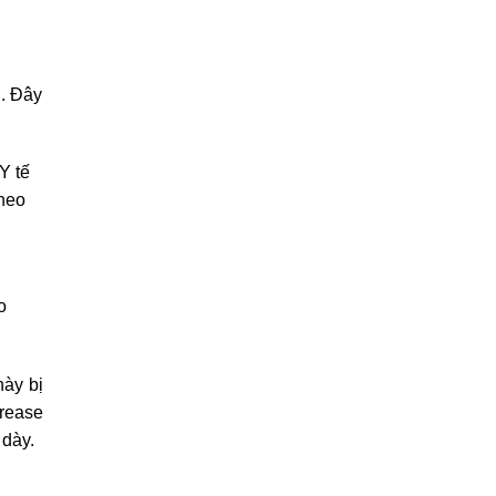
i. Đây
Y tế
theo
o
này bị
urease
 dày.