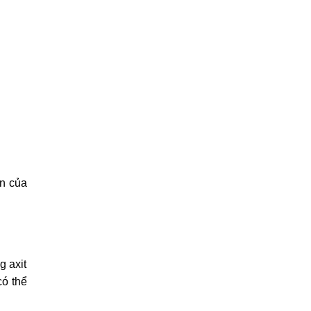
ển của
g axit
có thể