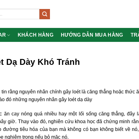
AR
KHÁCH HÀNG
HƯỚNG DẪN MUA HÀNG
TR
t Dạ Dày Khó Tránh
in rằng nguyên nhân chính gây loét là căng thẳng hoặc thức 
n vào đó những nguyên nhân gây loét dạ dày
c ăn cay nóng quá nhiều hay một lối sống căng thẳng, đây l
bây giờ. Thay vào đó, nghiên cứu khoa học đã chứng minh rằ
ào đường tiêu hóa của bạn mà không có bạn không biết về nó,
ỏe nghiêm trọng nếu bỏ mặc nó.