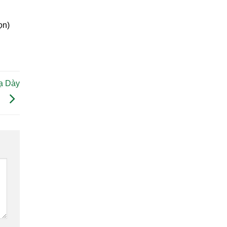
ọn)
ạ Dày