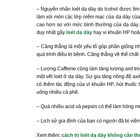
– Nguyên nhân loét dạ dày do Icohol được tìm
làm xói mòn các lớp niêm mạc của dạ dày của 
cao hơn so với mức bình thường của dạ dày.
duy nhất gây
loét dạ dày
hay vi khuẩn HP ho
– Căng thẳng là một yếu tố góp phần giống như
quá trình điều trị bệnh. Căng thẳng về thể chất
– Lượng Caffeine cũng làm tăng lượng axit tro
một vết loét ở dạ dày. Sự gia tăng nồng độ axi
có thêm tác động của vi khuẩn HP, hút thuốc 
uống nhiều cà phê.
– Quá nhiều acid và pepsin có thể làm hỏng m
– Lịch sử gia đình của bạn có người đã bị viêm
Xem thêm:
cách trị loét dạ dày không cần t