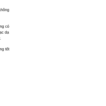
 không
ộng có
mạc dạ
.
ng tốt