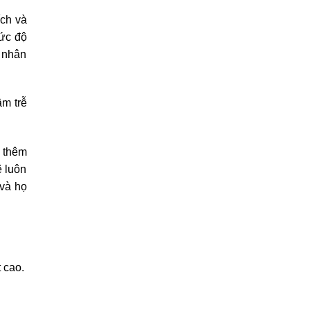
ích và
mức độ
 nhân
ậm trễ
g thêm
ẽ luôn
 và họ
 cao.