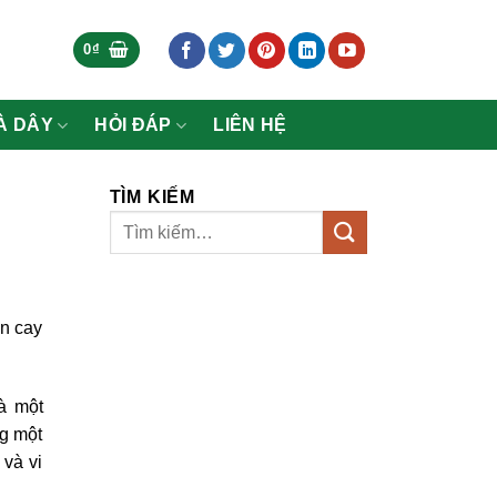
0
₫
À DÂY
HỎI ĐÁP
LIÊN HỆ
TÌM KIẾM
ăn cay
à một
ng một
 và vi