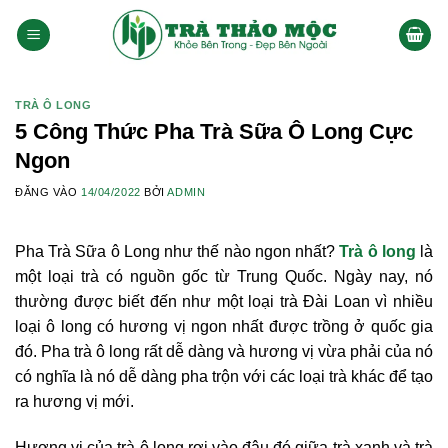
Bỏ
qua
nội
dung
TRÀ Ô LONG
5 Công Thức Pha Trà Sữa Ô Long Cực
Ngon
ĐĂNG VÀO
14/04/2022
BỞI
ADMIN
Pha Trà Sữa ô Long như thế nào ngon nhất? ‍
Trà ô long
là
một loại trà có nguồn gốc từ Trung Quốc. Ngày nay, nó
thường được biết đến như một loại trà Đài Loan vì nhiều
loại ô long có hương vị ngon nhất được trồng ở quốc gia
đó. Pha trà ô long rất dễ dàng và hương vị vừa phải của nó
có nghĩa là nó dễ dàng pha trộn với các loại trà khác để tạo
ra hương vị mới.
Hương vị của trà ô long rơi vào đâu đó giữa trà xanh và trà