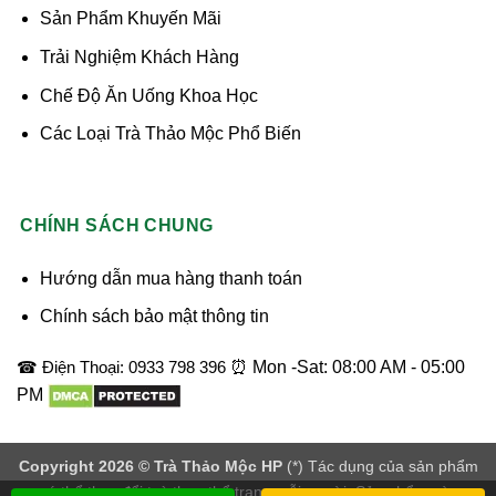
Sản Phẩm Khuyến Mãi
Trải Nghiệm Khách Hàng
Chế Độ Ăn Uống Khoa Học
Các Loại Trà Thảo Mộc Phổ Biến
CHÍNH SÁCH CHUNG
Hướng dẫn mua hàng thanh toán
Chính sách bảo mật thông tin
☎ Điện Thoại: 0933 798 396
⏰ Mon -Sat: 08:00 AM - 05:00
PM
Copyright 2026 ©
Trà Thảo Mộc HP
(*) Tác dụng của sản phẩm
có thể thay đổi tuỳ theo thể trạng mỗi người. Sản phẩm này