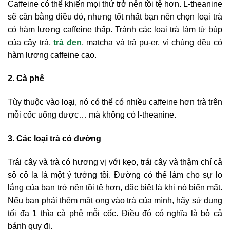
Caffeine có thể khiến mọi thứ trở nên tồi tệ hơn. L-theanine
sẽ cân bằng điều đó, nhưng tốt nhất bạn nên chọn loại trà
có hàm lượng caffeine thấp. Tránh các loại trà làm từ búp
của cây trà,
trà đen
, matcha và trà pu-er, vì chúng đều có
hàm lượng caffeine cao.
2. Cà phê
Tùy thuộc vào loại, nó có thể có nhiều caffeine hơn trà trên
mỗi cốc uống được… mà không có l-theanine.
3. Các loại trà có đường
Trái cây và trà có hương vị với kẹo, trái cây và thậm chí cả
sô cô la là một ý tưởng tồi. Đường có thể làm cho sự lo
lắng của bạn trở nên tồi tệ hơn, đặc biệt là khi nó biến mất.
Nếu bạn phải thêm mật ong vào trà của mình, hãy sử dụng
tối đa 1 thìa cà phê mỗi cốc. Điều đó có nghĩa là bỏ cả
bánh quy đi.