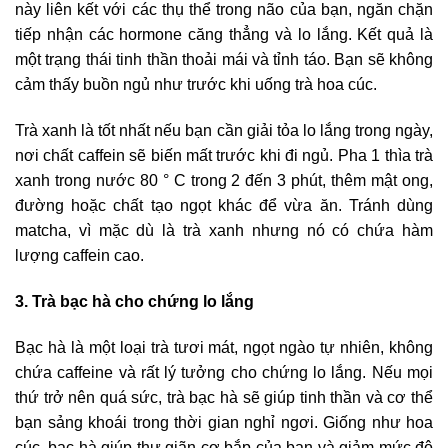
này liên kết với các thụ thể trong não của bạn, ngăn chặn
tiếp nhận các hormone căng thẳng và lo lắng. Kết quả là
một trạng thái tinh thần thoải mái và tỉnh táo. Bạn sẽ không
cảm thấy buồn ngủ như trước khi uống trà hoa cúc.
Trà xanh là tốt nhất nếu bạn cần giải tỏa lo lắng trong ngày,
nơi chất caffein sẽ biến mất trước khi đi ngủ. Pha 1 thìa trà
xanh trong nước 80 ° C trong 2 đến 3 phút, thêm mật ong,
đường hoặc chất tạo ngọt khác để vừa ăn. Tránh dùng
matcha, vì mặc dù là trà xanh nhưng nó có chứa hàm
lượng caffein cao.
3. Trà bạc hà cho chứng lo lắng
Bạc hà là một loại trà tươi mát, ngọt ngào tự nhiên, không
chứa caffeine và rất lý tưởng cho chứng lo lắng. Nếu mọi
thứ trở nên quá sức, trà bạc hà sẽ giúp tinh thần và cơ thể
bạn sảng khoái trong thời gian nghỉ ngơi. Giống như hoa
cúc, bạc hà giúp thư giãn cơ bắp của bạn và giảm mức độ