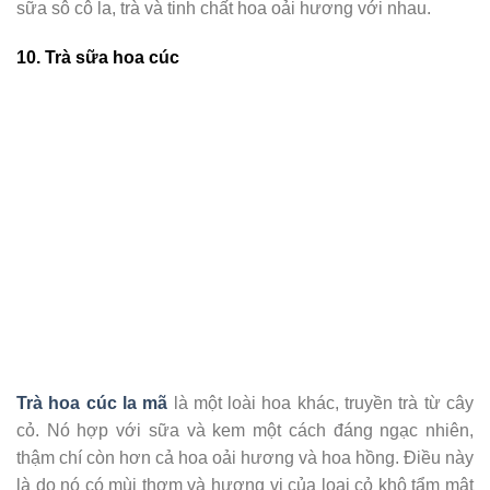
sữa sô cô la, trà và tinh chất hoa oải hương với nhau.
10. Trà sữa hoa cúc
Trà hoa cúc la mã
là một loài hoa khác, truyền trà từ cây
cỏ. Nó hợp với sữa và kem một cách đáng ngạc nhiên,
thậm chí còn hơn cả hoa oải hương và hoa hồng. Điều này
là do nó có mùi thơm và hương vị của loại cỏ khô tẩm mật