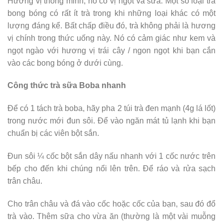
Hương vị thông minh, nó có vị ngọt và sữa. Một số loại trà
bong bóng có rất ít trà trong khi những loại khác có một
lượng đáng kể. Bất chấp điều đó, trà không phải là hương
vị chính trong thức uống này. Nó có cảm giác như kem và
ngọt ngào với hương vị trái cây / ngon ngọt khi bạn cắn
vào các bong bóng ở dưới cùng.
Công thức trà sữa Boba nhanh
Để có 1 tách trà boba, hãy pha 2 túi trà đen mạnh (4g lá lốt)
trong nước mới đun sôi. Để vào ngăn mát tủ lạnh khi bạn
chuẩn bị các viên bột sắn.
Đun sôi ¼ cốc bột sắn dây nấu nhanh với 1 cốc nước trên
bếp cho đến khi chúng nổi lên trên. Để ráo và rửa sạch
trân châu.
Cho trân châu và đá vào cốc hoặc cốc của bạn, sau đó đổ
trà vào. Thêm sữa cho vừa ăn (thường là một vài muỗng