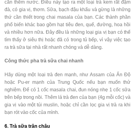
cần thêm nước. Điều này tạo ra một loại trà kem rất đậm
đà, có gia vị, thơm. Sữa, bạch đậu khấu và gừng là những
thứ cần thiết trong chai masala của bạn. Các thành phần
phổ biến khác bao gồm hạt tiêu đen, quế, đường, hoa hồi
và nhiều hơn nữa. Đây đều là những loại gia vị bạn có thể
tìm thấy ở siêu thị hoặc đã có trong tủ bếp, vì vậy việc tạo
ra trà sữa tại nhà rất nhanh chóng và dễ dàng.
Công thức pha trà sữa chai nhanh
Hãy dùng một loại trà đen mạnh, như Assam của Ấn Độ
hoặc Pu-er mạnh của Trung Quốc nếu bạn muốn thử
nghiệm. Để có 1 cốc masala chai, đun nóng nhẹ 1 cốc sữa
trên bếp trong nồi. Thêm lá trà đen của bạn (4g mỗi cốc) và
gia vị vào một túi muslin, hoặc chỉ cần lọc gia vị trà ra khi
bạn rót vào cốc của mình.
6. Trà sữa trân châu