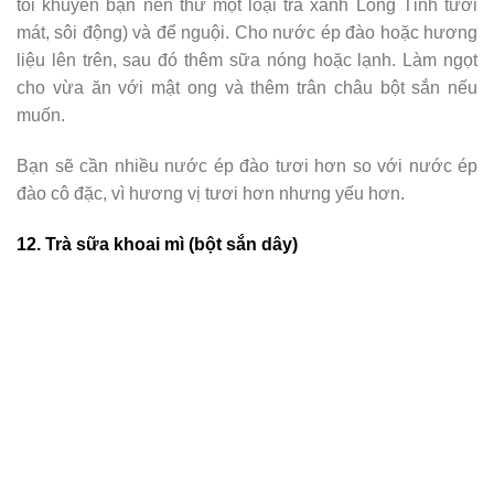
tôi khuyên bạn nên thử một loại trà xanh Long Tỉnh tươi
mát, sôi động) và để nguội. Cho nước ép đào hoặc hương
liệu lên trên, sau đó thêm sữa nóng hoặc lạnh. Làm ngọt
cho vừa ăn với mật ong và thêm trân châu bột sắn nếu
muốn.
Bạn sẽ cần nhiều nước ép đào tươi hơn so với nước ép
đào cô đặc, vì hương vị tươi hơn nhưng yếu hơn.
12. Trà sữa khoai mì (bột sắn dây)