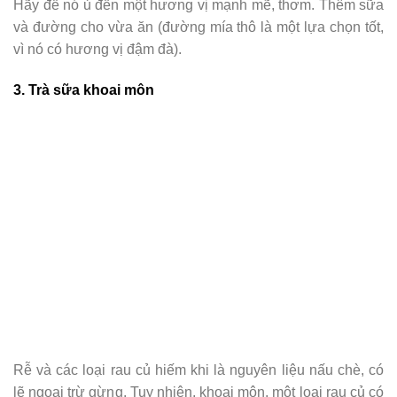
Hãy để nó ủ đến một hương vị mạnh mẽ, thơm. Thêm sữa
và đường cho vừa ăn (đường mía thô là một lựa chọn tốt,
vì nó có hương vị đậm đà).
3. Trà sữa khoai môn
Rễ và các loại rau củ hiếm khi là nguyên liệu nấu chè, có
lẽ ngoại trừ gừng. Tuy nhiên, khoai môn, một loại rau củ có