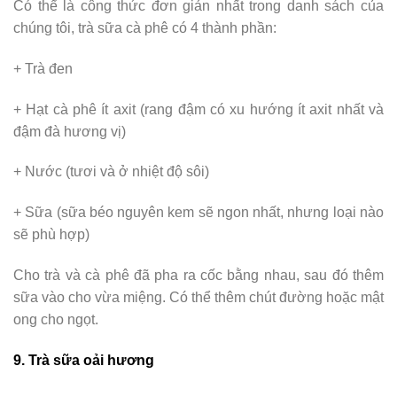
Có thể là công thức đơn giản nhất trong danh sách của
chúng tôi, trà sữa cà phê có 4 thành phần:
+ Trà đen
+ Hạt cà phê ít axit (rang đậm có xu hướng ít axit nhất và
đậm đà hương vị)
+ Nước (tươi và ở nhiệt độ sôi)
+ Sữa (sữa béo nguyên kem sẽ ngon nhất, nhưng loại nào
sẽ phù hợp)
Cho trà và cà phê đã pha ra cốc bằng nhau, sau đó thêm
sữa vào cho vừa miệng. Có thể thêm chút đường hoặc mật
ong cho ngọt.
9. Trà sữa oải hương