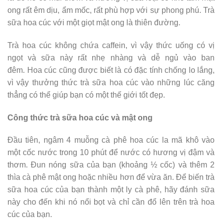
ong rất êm dịu, ẩm mốc, rất phù hợp với sự phong phú. Trà
sữa hoa cúc với một giọt mật ong là thiên đường.
Trà hoa cúc không chứa caffein, vì vậy thức uống có vị
ngọt và sữa này rất nhẹ nhàng và dễ ngủ vào ban
đêm. Hoa cúc cũng được biết là có đặc tính chống lo lắng,
vì vậy thưởng thức trà sữa hoa cúc vào những lúc căng
thẳng có thể giúp bạn có một thế giới tốt đẹp.
Công thức trà sữa hoa cúc và mật ong
Đầu tiên, ngâm 4 muỗng cà phê hoa cúc la mã khô vào
một cốc nước trong 10 phút để nước có hương vị đậm và
thơm. Đun nóng sữa của bạn (khoảng ½ cốc) và thêm 2
thìa cà phê mật ong hoặc nhiều hơn để vừa ăn. Để biến trà
sữa hoa cúc của bạn thành một ly cà phê, hãy đánh sữa
này cho đến khi nó nổi bọt và chỉ cần đổ lên trên trà hoa
cúc của bạn.