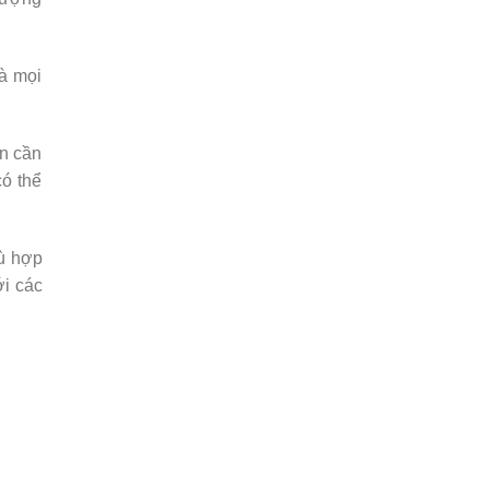
à mọi
an cần
có thể
hù hợp
ới các