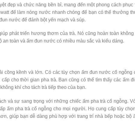
yệt đẹp và chức năng bền bỉ, mang đến một phong cách phục 
watt để làm nóng nước nhanh chóng để bạn có thể thưởng thứ
 đun nước để đánh bột yến mạch và súp.
 giúp phát triển hương thơm của trà. Nó cũng hoàn toàn khôn
ộ an toàn và ấm đun nước có nhiều màu sắc và kiểu dáng.
ải cồng kềnh và lớn. Có các tùy chọn ấm đun nước cổ ngỗng c
 cấp cho thời gian pha trà. Bạn cũng có thể tìm thấy các ấm đ
ông khí cho tách trà tiếp theo của bạn.
ch và sự sang trọng với những chiếc ấm pha trà cổ ngỗng. Vớ
ng cấp ấm pha trà cổ ngỗng cho mọi người. Họ cung cấp tùy chọ
ơn, giúp bạn dễ dàng phù hợp với trang trí nhà bếp hoặc bộ 