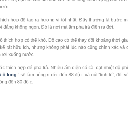
 nước.
thích hợp để tạo ra hương vị tốt nhất. Đây thường là bước m
vị đắng không ngon. Đó là nơi mà ấm pha trà điện ra đời.
ộ thích hợp có thể khó. Độ cao có thể thay đổi khoảng thời gi
t kế rất hữu ích, nhưng không phải lúc nào cũng chính xác và 
m rơi xuống nước.
c thích hợp để pha trà. Nhiều ấm điện có cài đặt nhiệt độ p
à ô long
” sẽ làm nóng nước đến 88 độ c và nút “tinh tế”, đối v
nóng đến 80 độ c.