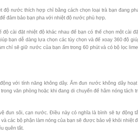
ệt độ nước thích hợp chỉ bằng cách chọn loại trà bạn đang p
 để đảm bảo bạn pha với nhiệt độ nước phù hợp.
 độ cài đặt nhiệt độ khác nhau để bạn có thể chọn một cài đ
giúp bạn dễ dàng lựa chọn các tùy chọn và đế xoay 360 độ gi
m chí sẽ giữ nước của bạn ấm trong 60 phút và có bộ lọc lim
i động với tính năng không dây. Ấm đun nước không dây hoạt
trong văn phòng hoặc khi đang di chuyển để hâm nóng tách t
ệ đun sôi, cạn nước. Điều này có nghĩa là bình sẽ tự động t
và các bộ phận làm nóng của bạn sẽ được bảo vệ khỏi nhiệt 
u quên tắt.