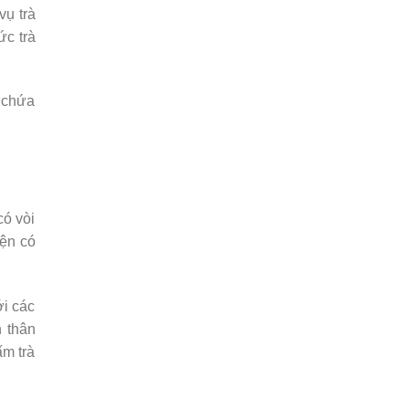
vụ trà
c trà
g chứa
ó vòi
iện có
i các
n thân
ấm trà