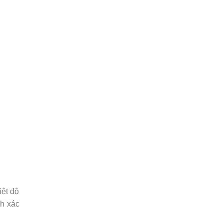
iệt độ
h xác