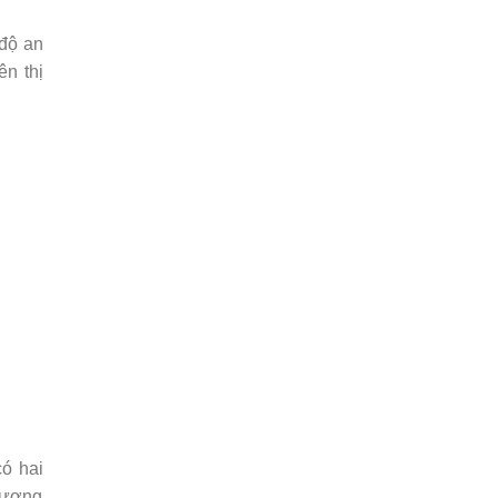
độ an
ên thị
có hai
 lượng