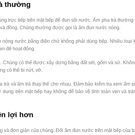
rà thường
dùng trực tiếp trên mặt bếp để đun sôi nước. Ấm pha trà thườn
gỉ và đồng. Chúng thường được gọi là ấm đun nước nóng.
àm nóng nước bằng điện chứ không phải dùng bếp. Nhiều loại
ắm để hoạt động.
à. Chúng có thể được xây dựng bằng đất sét, gốm và sứ. Khô
ng có thể bị nứt, vỡ.
 trà và ấm trà thay thế cho nhau. Đảm bảo kiểm tra xem ấm p
ụng trên mặt bếp hay không để bảo vệ tính toàn vẹn và trá
ện lợi hơn
ng và đơn giản của chúng. Đổi ấm đun nước trên mặt bếp của 