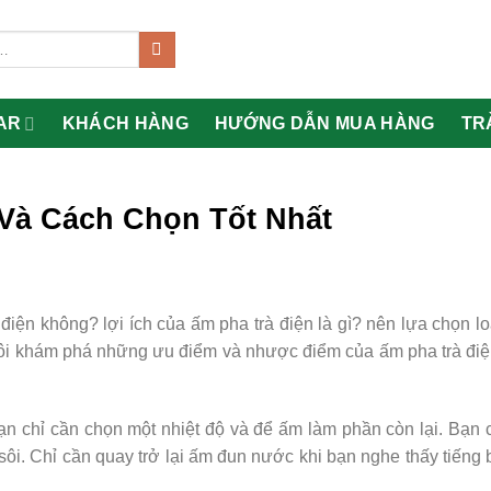
AR
KHÁCH HÀNG
HƯỚNG DẪN MUA HÀNG
TR
 Và Cách Chọn Tốt Nhất
ện không? lợi ích của ấm pha trà điện là gì? nên lựa chọn l
 tôi khám phá những ưu điểm và nhược điểm của ấm pha trà đi
Bạn chỉ cần chọn một nhiệt độ và để ấm làm phần còn lại. Bạn 
ôi. Chỉ cần quay trở lại ấm đun nước khi bạn nghe thấy tiếng 