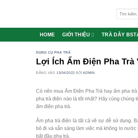
Bỏ
qua
Tìm
kiếm:
nội
dung
HOME
GIỚI THIỆU
TRÀ DÂY BST
DỤNG CỤ PHA TRÀ
Lợi Ích Ấm Điện Pha Trà
ĐĂNG VÀO
13/04/2022
BỞI
ADMIN
Có nên mua Ấm Điện Pha Trà hay ấm pha trà đi
pha trà điện nào là tốt nhất? Hãy cùng chúng
ấm điện pha trà.
Ấm pha trà điện là tất cả về sự dễ sử dụng. 
bỏ đi và sẵn sàng làm việc mà không lo nước s
bắt đầu pha trà.