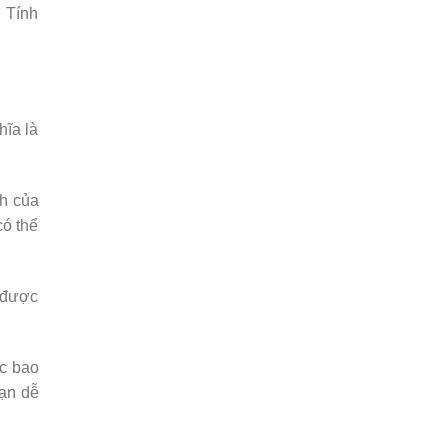
. Tính
hĩa là
nh của
có thể
t được
ác bao
ạn dễ