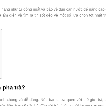
h năng như tự động ngắt và bảo vệ đun cạn nước để nâng cao 
 ấm điện và tìm ra tin sốt dẻo về một số lựa chọn tốt nhất tr
 pha trà?
hanh chóng và dễ dàng. Nếu bạn chưa quen với thế giới trà, 
ớc tiên, bạn sẽ cần bắt đầu với trà lá lỏng chất lượng cao với