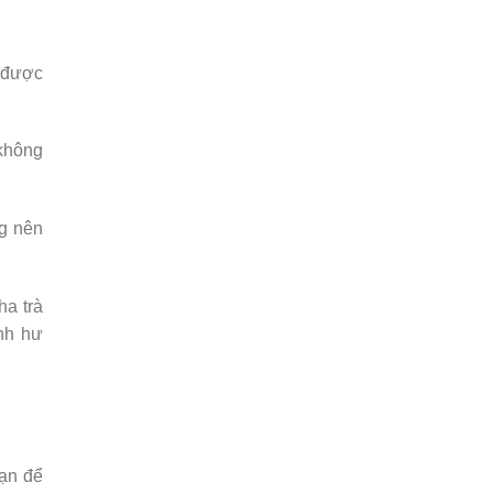
g được
 không
ng nên
ha trà
nh hư
bạn để