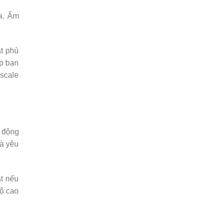
ha. Ấm
ặt phù
úp bạn
escale
 động
rà yêu
ắt nếu
độ cao