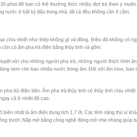
30 phút để bạn có thể thưởng thức nhiều đợt trà theo ý muốn
g nước ở bất kỳ đâu trong nhà, tất cả đều không cần ổ cắm.
i chịu nhiệt như thép không gỉ và đồng. Điều đó không có ng
a còn có ấm pha trà điện bằng thủy tinh và gốm.
n tuyệt vời cho những người pha trà, những người thích hình ả
 dàng xem còn bao nhiêu nước trong ấm. Đối với ấm inox, bạn 
 pha trà điện bền. Ấm pha trà thủy tinh có thủy tinh chịu nhiệ
ngay cả ở nhiệt độ cao.
 biến nhất là ấm điện dung tích 1,7 lít. Các tính năng thú vị kh
ống trượt. Nắp mở bằng công nghệ đóng mở nhẹ nhàng giúp b