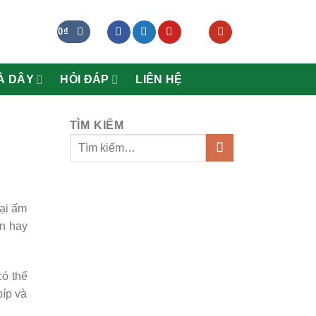
0
₫
À DÂY
HỎI ĐÁP
LIÊN HỆ
TÌM KIẾM
oại ấm
ện hay
có thể
bíp và