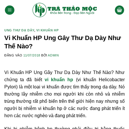
Bỏ
qua
nội
dung
UNG THƯ DẠ DÀY
,
VI KHUẨN HP
Vi Khuẩn HP Ung Gây Thư Dạ Dày Như
Thế Nào?
ĐĂNG VÀO
11/07/2018
BỞI
ADMIN
Vi Khuẩn HP Ung Gây Thư Dạ Dày Như Thế Nào? Như
chứng ta đã biết
vi khuẩn hp
(vi khuẩn Helicobacter
Pylori) là một loại vi khuẩn được tìm thấy trong dạ dày. Nó
thường lây nhiễm cho mọi người khi còn nhỏ và nhiễm
trùng thường rất phổ biến trên thế giới hiện nay nhưng số
người bị nhiễm vi khuẩn hp ở các nước đang phát triển ít
hơn các nước nghèo và đang phát triển.
Khi bị nhiễm bệnh hp thường phải điều trị bằng thuốc