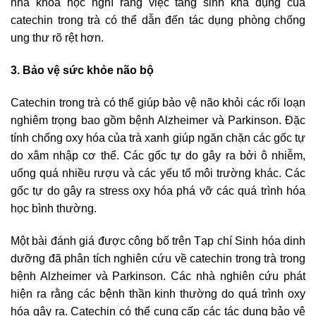
nhà khoa học nghĩ rằng việc tăng sinh khả dụng của
catechin trong trà có thể dẫn đến tác dụng phòng chống
ung thư rõ rệt hơn.
3. Bảo vệ sức khỏe não bộ
Catechin trong trà có thể giúp bảo vệ não khỏi các rối loạn
nghiêm trọng bao gồm bệnh Alzheimer và Parkinson. Đặc
tính chống oxy hóa của trà xanh giúp ngăn chặn các gốc tự
do xâm nhập cơ thể. Các gốc tự do gây ra bởi ô nhiễm,
uống quá nhiều rượu và các yếu tố môi trường khác. Các
gốc tự do gây ra stress oxy hóa phá vỡ các quá trình hóa
học bình thường.
Một bài đánh giá được công bố trên Tạp chí Sinh hóa dinh
dưỡng đã phân tích nghiên cứu về catechin trong trà trong
bệnh Alzheimer và Parkinson. Các nhà nghiên cứu phát
hiện ra rằng các bệnh thần kinh thường do quá trình oxy
hóa gây ra. Catechin có thể cung cấp các tác dụng bảo vệ