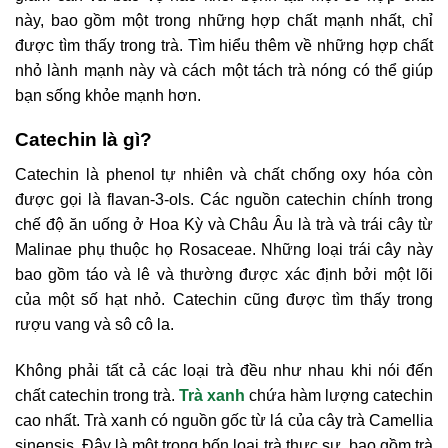
này, bao gồm một trong những hợp chất mạnh nhất, chỉ
được tìm thấy trong trà. Tìm hiểu thêm về những hợp chất
nhỏ lành mạnh này và cách một tách trà nóng có thể giúp
bạn sống khỏe mạnh hơn.
Catechin là gì?
Catechin là phenol tự nhiên và chất chống oxy hóa còn
được gọi là flavan-3-ols. Các nguồn catechin chính trong
chế độ ăn uống ở Hoa Kỳ và Châu Âu là trà và trái cây từ
Malinae phụ thuộc họ Rosaceae. Những loại trái cây này
bao gồm táo và lê và thường được xác định bởi một lõi
của một số hạt nhỏ. Catechin cũng được tìm thấy trong
rượu vang và sô cô la.
Không phải tất cả các loại trà đều như nhau khi nói đến
chất catechin trong trà.
Trà xanh
chứa hàm lượng catechin
cao nhất. Trà xanh có nguồn gốc từ lá của cây trà Camellia
sinensis. Đây là một trong bốn loại trà thực sự, bao gồm trà