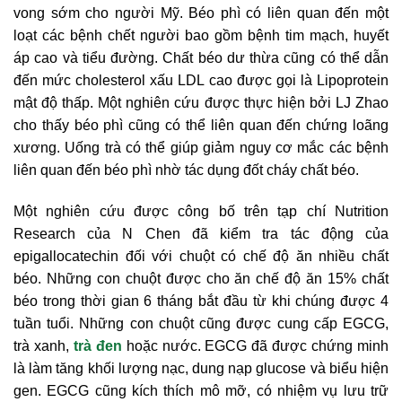
vong sớm cho người Mỹ. Béo phì có liên quan đến một
loạt các bệnh chết người bao gồm bệnh tim mạch, huyết
áp cao và tiểu đường. Chất béo dư thừa cũng có thể dẫn
đến mức cholesterol xấu LDL cao được gọi là Lipoprotein
mật độ thấp. Một nghiên cứu được thực hiện bởi LJ Zhao
cho thấy béo phì cũng có thể liên quan đến chứng loãng
xương. Uống trà có thể giúp giảm nguy cơ mắc các bệnh
liên quan đến béo phì nhờ tác dụng đốt cháy chất béo.
Một nghiên cứu được công bố trên tạp chí Nutrition
Research của N Chen đã kiểm tra tác động của
epigallocatechin đối với chuột có chế độ ăn nhiều chất
béo. Những con chuột được cho ăn chế độ ăn 15% chất
béo trong thời gian 6 tháng bắt đầu từ khi chúng được 4
tuần tuổi. Những con chuột cũng được cung cấp EGCG,
trà xanh,
trà đen
hoặc nước. EGCG đã được chứng minh
là làm tăng khối lượng nạc, dung nạp glucose và biểu hiện
gen. EGCG cũng kích thích mô mỡ, có nhiệm vụ lưu trữ