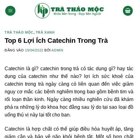
Bỏ
qua
nội
dung
TRÀ THẢO MỘC
,
TRÀ XANH
Top 6 Lợi Ích Catechin Trong Trà
ĐĂNG VÀO
15/04/2022
BỞI
ADMIN
Catechin là gì? catechin trong trà có tác dụng gì? hay tác
dụng của catechin như thế nào? lợi ích sức khoẻ của
catechin trong trà ngày càng có liên quan đến việc giảm
nguy cơ mắc các bệnh nghiêm trọng bao gồm bệnh tim và
rối loạn thần kinh. Ngày càng nhiều nghiên cứu đã khám
phá ra những lý do khoa học đằng sau lý do tại sao loại đồ
uống thú vị này lại tốt cho bạn.
Catechin là hợp chất có thể giúp điều hòa huyết áp, tăng
giảm cân và bảo vệ não khỏi bệnh tật. Một số hợp chất