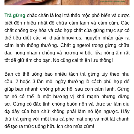
Trà gừng
chắc chắn là loại trà thảo mộc phổ biến và được
biết đến nhiều nhất để chữa cảm lạnh và cảm cúm. Các
chất chống oxy hóa và các hợp chất của gừng thực sự có
thể tiêu diệt các vi khuẩnhinovirus, nguyên nhân gây ra
cảm lạnh thông thường. Chất gingerol trong gừng chữa
đau họng nhanh chóng và hương vị bốc lửa nóng ấm rất
tốt để giữ ấm cho bạn. Nó cũng cải thiện lưu thông!
Bạn có thể uống bao nhiêu tách trà gừng tùy theo nhu
cầu. 2 hoặc 3 lần mỗi ngày thường là cách phù hợp để
giúp bạn nhanh chóng phục hồi sau cơn cảm lạnh. Gừng
tự nó có thể là một hương vị khá mạnh nhưng đừng
sợ. Gừng có đặc tính chống buồn nôn và thực sự làm dịu
dạ dày của bạn chứ không phải làm nó lộn ngược. Hãy
thử trà gừng với một thìa cà phê mật ong và một lát chanh
để tạo ra thức uống hữu ích cho mùa cúm!