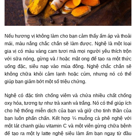
Nếu hương vị không làm cho bạn cảm thấy ấm áp và thoải
mái, màu nắng chắc chắn sẽ làm được. Nghệ là một loại
gia vị có màu vàng cam tươi mà mọi người yêu thích trộn
với sữa nóng, gừng và / hoặc mật ong để tạo ra một thức
uống đặc, siêu nạp vào mùa đông. Nghệ chắc chắn sẽ
không chữa khỏi cảm lạnh hoặc cúm, nhưng nó có thể
giúp bạn giảm bớt một số triệu chứng.
Nghệ có đặc tính chống viêm và chứa nhiều chất chống
oxy hóa, tương tự như trà xanh và trắng. Nó có thể giúp ích
cho hệ thống miễn dịch của bạn và giữ cho tinh thần của
bạn luôn phấn chấn. Kết hợp ¼ muỗng cà phê nghệ với
một lát chanh giàu vitamin C và một viên gừng chữa bệnh
để tạo ra một ly latte nghệ siêu làm ấm bạn ngay từ đầu