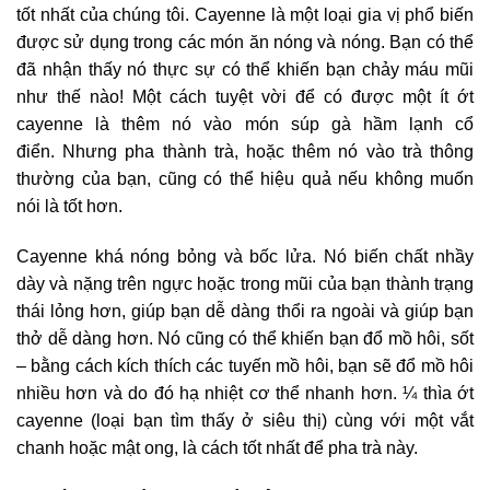
tốt nhất của chúng tôi. Cayenne là một loại gia vị phổ biến
được sử dụng trong các món ăn nóng và nóng. Bạn có thể
đã nhận thấy nó thực sự có thể khiến bạn chảy máu mũi
như thế nào! Một cách tuyệt vời để có được một ít ớt
cayenne là thêm nó vào món súp gà hầm lạnh cổ
điển. Nhưng pha thành trà, hoặc thêm nó vào trà thông
thường của bạn, cũng có thể hiệu quả nếu không muốn
nói là tốt hơn.
Cayenne khá nóng bỏng và bốc lửa. Nó biến chất nhầy
dày và nặng trên ngực hoặc trong mũi của bạn thành trạng
thái lỏng hơn, giúp bạn dễ dàng thổi ra ngoài và giúp bạn
thở dễ dàng hơn. Nó cũng có thể khiến bạn đổ mồ hôi, sốt
– bằng cách kích thích các tuyến mồ hôi, bạn sẽ đổ mồ hôi
nhiều hơn và do đó hạ nhiệt cơ thể nhanh hơn. ¼ thìa ớt
cayenne (loại bạn tìm thấy ở siêu thị) cùng với một vắt
chanh hoặc mật ong, là cách tốt nhất để pha trà này.