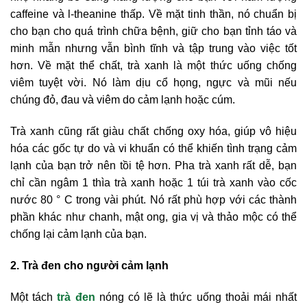
caffeine và l-theanine thấp. Về mặt tinh thần, nó chuẩn bị
cho bạn cho quá trình chữa bệnh, giữ cho bạn tỉnh táo và
minh mẫn nhưng vẫn bình tĩnh và tập trung vào việc tốt
hơn. Về mặt thể chất, trà xanh là một thức uống chống
viêm tuyệt vời. Nó làm dịu cổ họng, ngực và mũi nếu
chúng đỏ, đau và viêm do cảm lạnh hoặc cúm.
Trà xanh cũng rất giàu chất chống oxy hóa, giúp vô hiệu
hóa các gốc tự do và vi khuẩn có thể khiến tình trạng cảm
lạnh của bạn trở nên tồi tệ hơn. Pha trà xanh rất dễ, bạn
chỉ cần ngâm 1 thìa trà xanh hoặc 1 túi trà xanh vào cốc
nước 80 ° C trong vài phút. Nó rất phù hợp với các thành
phần khác như chanh, mật ong, gia vị và thảo mộc có thể
chống lại cảm lạnh của bạn.
2. Trà đen cho người cảm lạnh
Một tách
trà đen
nóng có lẽ là thức uống thoải mái nhất