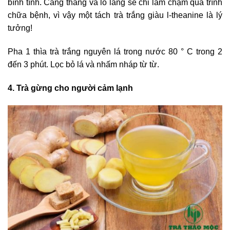
bình tĩnh. Căng thẳng và lo lắng sẽ chỉ làm chậm quá trình
chữa bệnh, vì vậy một tách trà trắng giàu l-theanine là lý
tưởng!
Pha 1 thìa trà trắng nguyên lá trong nước 80 ° C trong 2
đến 3 phút. Lọc bỏ lá và nhấm nháp từ từ.
4. Trà gừng cho người cảm lạnh