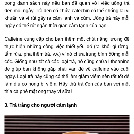
trong danh sách này nếu bạn đã quen với việc uống trà
đen mỗi ngày. Trà đen có chứa catechin có thể chống lại vi
khuẩn và vi rút gây ra cảm lạnh và cúm. Uống trà này mỗi
ngày có thể rút ngắn thời gian cảm lạnh của bạn.
Caffeine cung cấp cho bạn thêm một chút năng lượng để
thực hiện những công việc thiết yếu đó (ra khỏi giường,
tắm rửa, pha thêm trà, v.v.) vì nó chứa trung bình 50mg mỗi
cốc. Giống như tất cả các loại trà, nó cũng chứa l-theanine
để giúp bạn không gặp phải vấn đề về caffeine vào cuối
ngày. Loại trà này cũng có thể làm giảm viêm nên rất tốt để
làm dịu cổ họng bị viêm. Hãy thử trà đen của bạn với một
thìa cà phê mật ong thay vì sữa!
3. Trà trắng cho người cảm lạnh