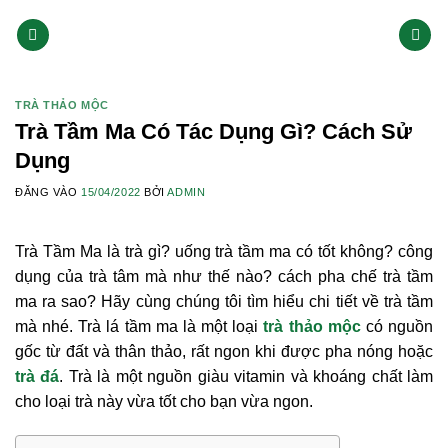
Bỏ
qua
nội
dung
TRÀ THẢO MỘC
Trà Tầm Ma Có Tác Dụng Gì? Cách Sử
Dụng
ĐĂNG VÀO
15/04/2022
BỞI
ADMIN
Trà Tầm Ma là trà gì? uống trà tầm ma có tốt không? công
dụng của trà tâm mà như thế nào? cách pha chế trà tầm
ma ra sao? Hãy cùng chúng tôi tìm hiểu chi tiết về trà tầm
mà nhé. Trà lá tầm ma là một loại
trà thảo mộc
có nguồn
gốc từ đất và thân thảo, rất ngon khi được pha nóng hoặc
trà đá
. Trà là một nguồn giàu vitamin và khoáng chất làm
cho loại trà này vừa tốt cho bạn vừa ngon.